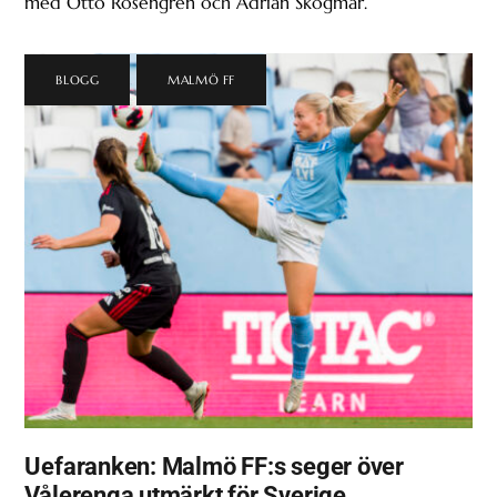
med Otto Rosengren och Adrian Skogmar.
BLOGG
,
MALMÖ FF
Uefaranken: Malmö FF:s seger över
Vålerenga utmärkt för Sverige