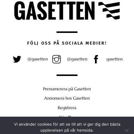
FÖLJ OSS PÅ SOCIALA MEDIER!
@gasetten
@gasetten
gasetten
Prenumerera på Gasetten
Annonsera hos Gasetten
Registrera
Köp Plus
Vi använder cookies för att se till att vi ger dig den bästa
Back
upplevelsen på vår hemsida.