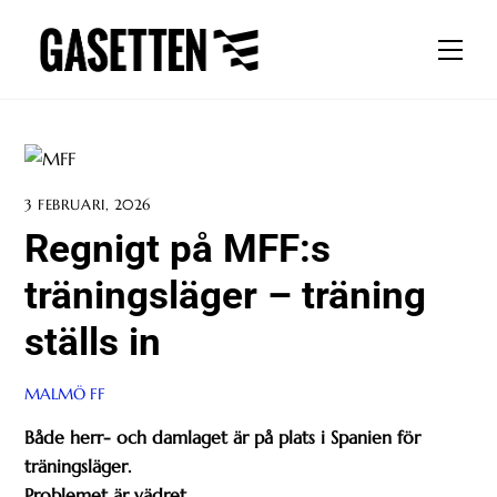
Skip
to
Men
content
3 FEBRUARI, 2026
Regnigt på MFF:s
träningsläger – träning
ställs in
MALMÖ FF
Både herr- och damlaget är på plats i Spanien för
träningsläger.
Problemet är vädret.