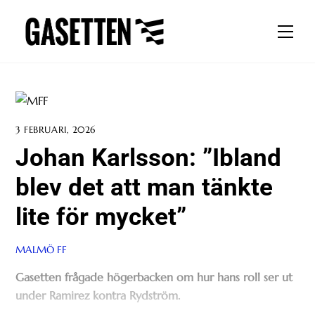
Skip
to
Men
content
3 FEBRUARI, 2026
Johan Karlsson: ”Ibland
blev det att man tänkte
lite för mycket”
MALMÖ FF
Gasetten frågade högerbacken om hur hans roll ser ut
under Ramirez kontra Rydström.