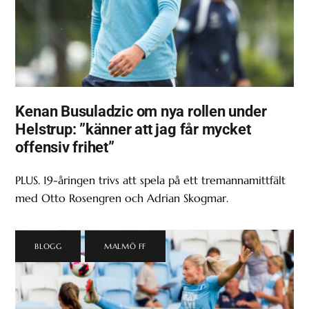
Kenan Busuladzic om nya rollen under
Helstrup: ”känner att jag får mycket
offensiv frihet”
PLUS. 19-åringen trivs att spela på ett tremannamittfält
med Otto Rosengren och Adrian Skogmar.
BLOGG
,
MALMÖ FF