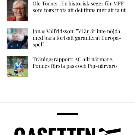
Ole Törner: En historisk seger för MFF –
som togs trots att det finns mer att ta ut
Jonas Valfridsson: ”Vi är är inte nöjda
med bara fortsatt garanterat Europa-
spel”
Träningsrapport: AC allt närmare,
Ponnes första pass och P19-närvaro