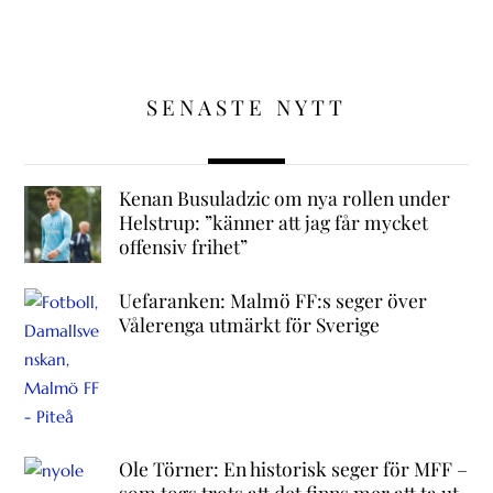
SENASTE NYTT
Kenan Busuladzic om nya rollen under
Helstrup: ”känner att jag får mycket
offensiv frihet”
Uefaranken: Malmö FF:s seger över
Vålerenga utmärkt för Sverige
Ole Törner: En historisk seger för MFF –
som togs trots att det finns mer att ta ut