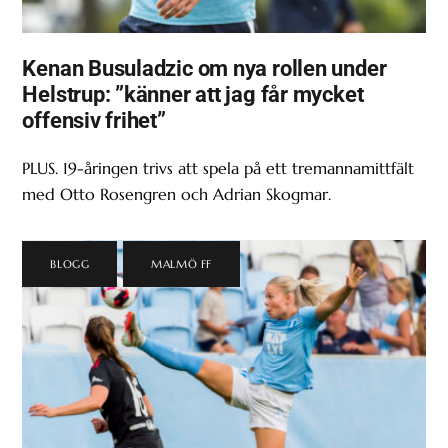
Kenan Busuladzic om nya rollen under
Helstrup: ”känner att jag får mycket
offensiv frihet”
PLUS. 19-åringen trivs att spela på ett tremannamittfält
med Otto Rosengren och Adrian Skogmar.
BLOGG
,
MALMÖ FF