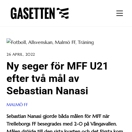
Skip
to
Men
content
26 APRIL, 2022
Ny seger för MFF U21
efter två mål av
Sebastian Nanasi
MALMÖ FF
Sebastian Nanasi gjorde båda målen för MFF när
Trelleborgs FF besegrades med 2-0 på Vångavallen.
Målen dröjde till den sista kvarten och det första kom