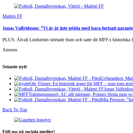
Malmö FF
Jonas Valfridsson: ”Vi är är inte nöjda med bara fortsatt garant
PLUS. Älvali Lindström störtade fram och satte dit MFF:s historiska f
Annons
Senaste nytt
Uefaranken: Malm
Ole Törner: En historisk seger för MFF – som togs trots a
Jonas Valfridss
Träningsrapport: AC allt närmare, Ponnes första pass o
Mia Persson: ”Int
Back To Top
Följ oss på sociala medier!