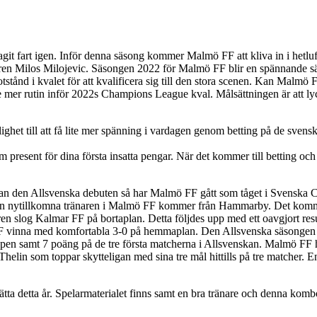
 tagit fart igen. Inför denna säsong kommer Malmö FF att kliva in i het
naren Milos Milojevic. Säsongen 2022 för Malmö FF blir en spännande
otstånd i kvalet för att kvalificera sig till den stora scenen. Kan Malmö
e mer rutin inför 2022s Champions League kval. Målsättningen är att lyc
lighet till att få lite mer spänning i vardagen genom betting på de sven
sent för dina första insatta pengar. När det kommer till betting och s
nnan den Allsvenska debuten så har Malmö FF gått som tåget i Svenska 
 nytillkomna tränaren i Malmö FF kommer från Hammarby. Det kommer bli
ren slog Kalmar FF på bortaplan. Detta följdes upp med ett oavgjort res
vinna med komfortabla 3-0 på hemmaplan. Den Allsvenska säsongen är l
upen samt 7 poäng på de tre första matcherna i Allsvenskan. Malmö FF h
lin som toppar skytteligan med sina tre mål hittills på tre matcher. E
 detta år. Spelarmaterialet finns samt en bra tränare och denna kombo ä