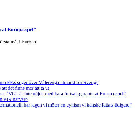
erat Europa-spel”
örsta mål i Europa.
ö FF:s seger över Vålerenga utmärkt för Sverige
tt det finns mer att ta ut
on: ”Vi är är inte nöjda med bara fortsatt garanterat Europa-spel”
ch P19-närvaro
ernationellt har lagen vi möter en cynism vi kanske fattats tidigare”