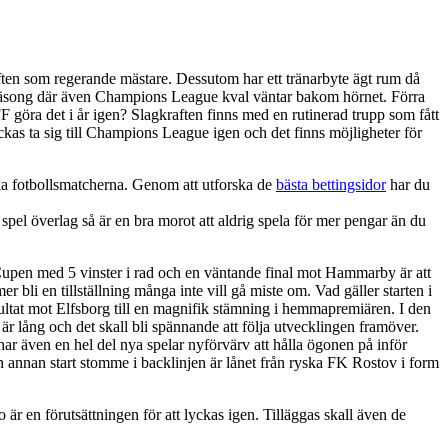
luften som regerande mästare. Dessutom har ett tränarbyte ägt rum då
 säsong där även Champions League kval väntar bakom hörnet. Förra
 FF göra det i år igen? Slagkraften finns med en rutinerad trupp som fått
kas ta sig till Champions League igen och det finns möjligheter för
ska fotbollsmatcherna. Genom att utforska de
bästa bettingsidor
har du
pel överlag så är en bra morot att aldrig spela för mer pengar än du
Cupen med 5 vinster i rad och en väntande final mot Hammarby är att
 en tillställning många inte vill gå miste om. Vad gäller starten i
ultat mot Elfsborg till en magnifik stämning i hemmapremiären. I den
ång och det skall bli spännande att följa utvecklingen framöver.
ar även en hel del nya spelar nyförvärv att hålla ögonen på inför
n annan start stomme i backlinjen är lånet från ryska FK Rostov i form
r en förutsättningen för att lyckas igen. Tilläggas skall även de