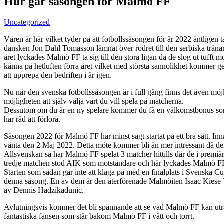
Hur går säsongen för Malmö FF
Uncategorized
Våren är här vilket tyder på att fotbollssäsongen för år 2022 äntligen
dansken Jon Dahl Tomasson lämnat över rodret till den serbiska trä
året lyckades Malmö FF ta sig till den stora ligan då de slog ut tufft m
känna på hetluften förra året vilket med största sannolikhet kommer g
att upprepa den bedriften i år igen.
Nu när den svenska fotbollssäsongen är i full gång finns det även möj
möjligheten att själv välja vart du vill spela på matcherna.
Dessutom om du är en ny spelare kommer du få en välkomstbonus som pre
har råd att förlora.
Säsongen 2022 för Malmö FF har minst sagt startat på ett bra sätt. I
vänta den 2 Maj 2022. Detta möte kommer bli än mer intressant då den
Allsvenskan så har Malmö FF spelat 3 matcher hittills där de i premiä
tredje matchen stod AIK som motståndare och här lyckades Malmö FF 
Starten som sådan går inte att klaga på med en finalplats i Svenska C
denna säsong. En av dem är den återförenade Malmöiten Isaac Kiese The
av Dennis Hadzikadunic.
Avlutningsvis kommer det bli spännande att se vad Malmö FF kan uträtta
fantastiska fansen som står bakom Malmö FF i vått och torrt.