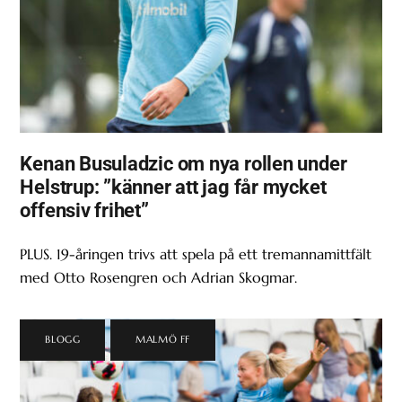
Kenan Busuladzic om nya rollen under
Helstrup: ”känner att jag får mycket
offensiv frihet”
PLUS. 19-åringen trivs att spela på ett tremannamittfält
med Otto Rosengren och Adrian Skogmar.
BLOGG
,
MALMÖ FF