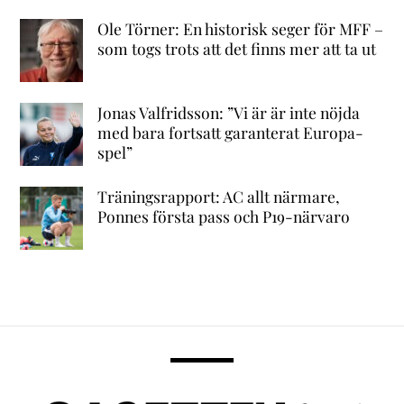
Ole Törner: En historisk seger för MFF –
som togs trots att det finns mer att ta ut
Jonas Valfridsson: ”Vi är är inte nöjda
med bara fortsatt garanterat Europa-
spel”
Träningsrapport: AC allt närmare,
Ponnes första pass och P19-närvaro