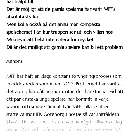
har hjälpt till.
Det är möjligt att de gamla spelarna har varit MFF:s
absoluta styrka.
Men kolla också på det ännu mer kompakta
spelschemat i år, hur truppen ser ut, och viljan hos
Milojevic att helst inte rotera för mycket.
Då är det möjligt att gamla spelare kan bli ett problem.
Annons
MFF har haft en slags konstant föryngringsprocess som
inleddes redan sommaren 2017. Problemet har varit att
det aldrig har gått igenom, utan det har stannat vid att
ett par enstaka unga spelare har kommit in varje
säsong och senare lämnat. När MFF rullade ut en
startelva mot IFK Göteborg i höstas så var snittåldern
31,4 år. Det var den äldsta elvan av något allsvenskt lag
sedan 2011, och i går var snittåldern återigen över 30.