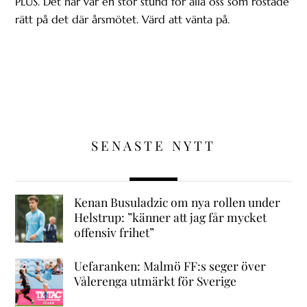
PLUS. Det här var en stor stund för alla oss som röstade
rätt på det där årsmötet. Värd att vänta på.
SENASTE NYTT
Kenan Busuladzic om nya rollen under
Helstrup: ”känner att jag får mycket
offensiv frihet”
Uefaranken: Malmö FF:s seger över
Vålerenga utmärkt för Sverige