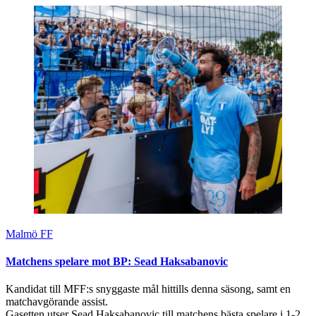
Malmö FF
Matchens spelare mot BP: Sead Haksabanovic
Kandidat till MFF:s snyggaste mål hittills denna säsong, samt en
matchavgörande assist.
Gasetten utser Sead Haksabanovic till matchens bästa spelare i 1-2