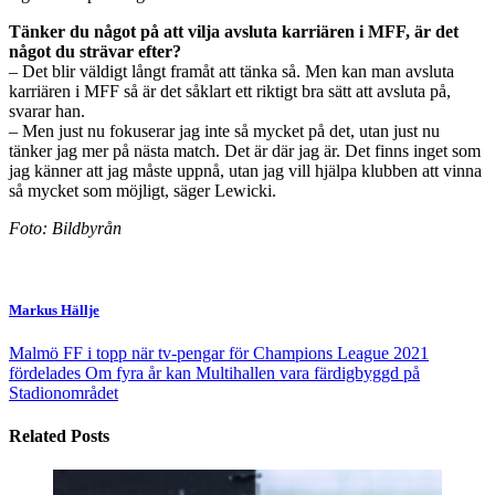
Tänker du något på att vilja avsluta karriären i MFF, är det
något du strävar efter?
– Det blir väldigt långt framåt att tänka så. Men kan man avsluta
karriären i MFF så är det såklart ett riktigt bra sätt att avsluta på,
svarar han.
– Men just nu fokuserar jag inte så mycket på det, utan just nu
tänker jag mer på nästa match. Det är där jag är. Det finns inget som
jag känner att jag måste uppnå, utan jag vill hjälpa klubben att vinna
så mycket som möjligt, säger Lewicki.
Foto: Bildbyrån
Markus Hällje
Malmö FF i topp när tv-pengar för Champions League 2021
fördelades
Om fyra år kan Multihallen vara färdigbyggd på
Stadionområdet
Related Posts