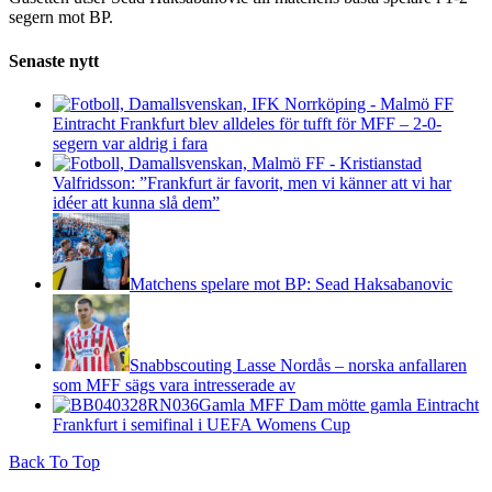
segern mot BP.
Senaste nytt
Eintracht Frankfurt blev alldeles för tufft för MFF – 2-0-
segern var aldrig i fara
Valfridsson: ”Frankfurt är favorit, men vi känner att vi har
idéer att kunna slå dem”
Matchens spelare mot BP: Sead Haksabanovic
Snabbscouting Lasse Nordås – norska anfallaren
som MFF sägs vara intresserade av
Gamla MFF Dam mötte gamla Eintracht
Frankfurt i semifinal i UEFA Womens Cup
Back To Top