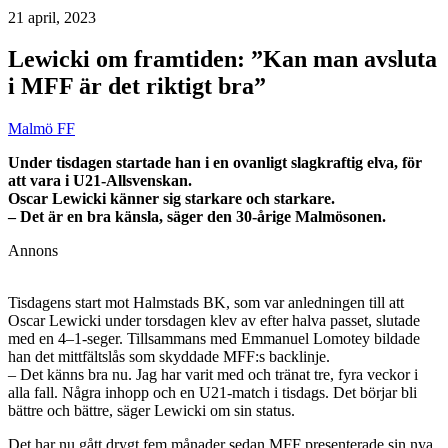
21 april, 2023
Lewicki om framtiden: ”Kan man avsluta
i MFF är det riktigt bra”
Malmö FF
Under tisdagen startade han i en ovanligt slagkraftig elva, för
att vara i U21-Allsvenskan.
Oscar Lewicki känner sig starkare och starkare.
– Det är en bra känsla, säger den 30-årige Malmösonen.
Annons
Tisdagens start mot Halmstads BK, som var anledningen till att
Oscar Lewicki under torsdagen klev av efter halva passet, slutade
med en 4–1-seger. Tillsammans med Emmanuel Lomotey bildade
han det mittfältslås som skyddade MFF:s backlinje.
– Det känns bra nu. Jag har varit med och tränat tre, fyra veckor i
alla fall. Några inhopp och en U21-match i tisdags. Det börjar bli
bättre och bättre, säger Lewicki om sin status.
Det har nu gått drygt fem månader sedan MFF presenterade sin nya