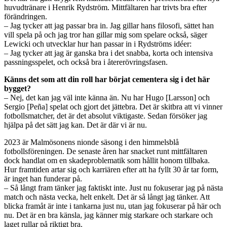
huvudtränare i Henrik Rydström. Mittfältaren har trivts bra efter
förändringen.
– Jag tycker att jag passar bra in. Jag gillar hans filosofi, sättet han
vill spela på och jag tror han gillar mig som spelare också, säger
Lewicki och utvecklar hur han passar in i Rydströms idéer:
– Jag tycker att jag är ganska bra i det snabba, korta och intensiva
passningsspelet, och också bra i återerövringsfasen.
Känns det som att din roll har börjat cementera sig i det här
bygget?
– Nej, det kan jag väl inte känna än. Nu har Hugo [Larsson] och
Sergio [Peña] spelat och gjort det jättebra. Det är skitbra att vi vinner
fotbollsmatcher, det är det absolut viktigaste. Sedan försöker jag
hjälpa på det sätt jag kan. Det är där vi är nu.
2023 är Malmösonens nionde säsong i den himmelsblå
fotbollsföreningen. De senaste åren har snacket runt mittfältaren
dock handlat om en skadeproblematik som hållit honom tillbaka.
Hur framtiden artar sig och karriären efter att ha fyllt 30 år tar form,
är inget han funderar på.
– Så långt fram tänker jag faktiskt inte. Just nu fokuserar jag på nästa
match och nästa vecka, helt enkelt. Det är så långt jag tänker. Att
blicka framåt är inte i tankarna just nu, utan jag fokuserar på här och
nu. Det är en bra känsla, jag känner mig starkare och starkare och
laget rullar på riktigt bra.