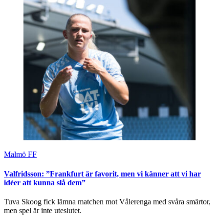
Malmö FF
Valfridsson: ”Frankfurt är favorit, men vi känner att vi har
idéer att kunna slå dem”
Tuva Skoog fick lämna matchen mot Vålerenga med svåra smärtor,
men spel är inte uteslutet.