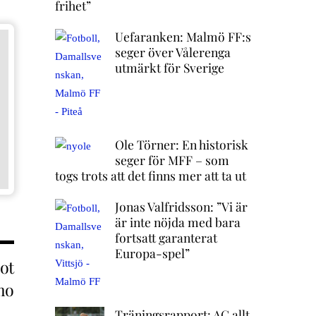
frihet”
Uefaranken: Malmö FF:s
seger över Vålerenga
utmärkt för Sverige
Ole Törner: En historisk
seger för MFF – som
togs trots att det finns mer att ta ut
Jonas Valfridsson: ”Vi är
är inte nöjda med bara
fortsatt garanterat
Europa-spel”
ot
mo
Träningsrapport: AC allt