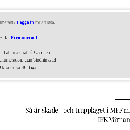
umerant?
Logga in
för att läsa.
ler bli
Prenumerant
till allt material på Gasetten
numeration, utan bindningstid
9 kronor för 30 dagar
Så är skade- och truppläget i MFF m
IFK Värna