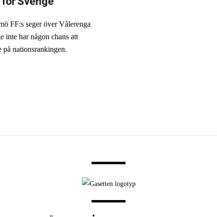
 för Sverige
ö FF:s seger över Vålerenga
e inte har någon chans att
e på nationsrankingen.