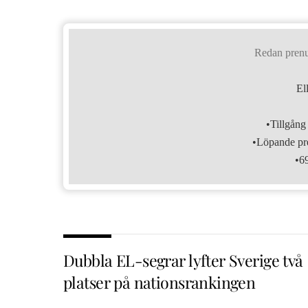
Redan pren
El
•Tillgång 
•Löpande pre
•6
Dubbla EL-segrar lyfter Sverige två
platser på nationsrankingen