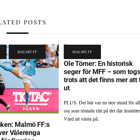
LATED POSTS
,
MALMÖ FF
MALMÖ FF
Ole Törner: En historisk
seger för MFF – som tog
trots att det finns mer att 
ut
PLUS. Det här var en stor stund för al
oss som röstade rätt på det där årsmötet
Värd att vänta på.
ken: Malmö FF:s
ver Vålerenga