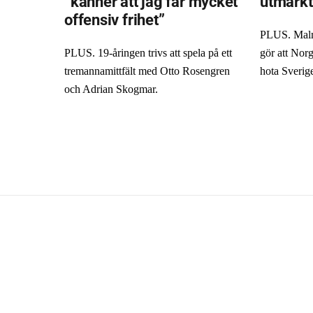
”känner att jag får mycket
utmärkt
offensiv frihet”
PLUS. Malm
PLUS. 19-åringen trivs att spela på ett
gör att Norg
tremannamittfält med Otto Rosengren
hota Sverig
och Adrian Skogmar.