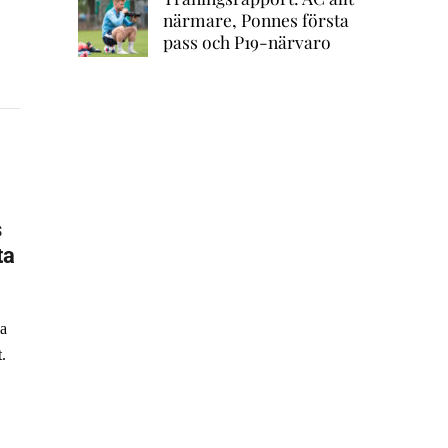
närmare, Ponnes första
pass och P19-närvaro
s
ta
la
.