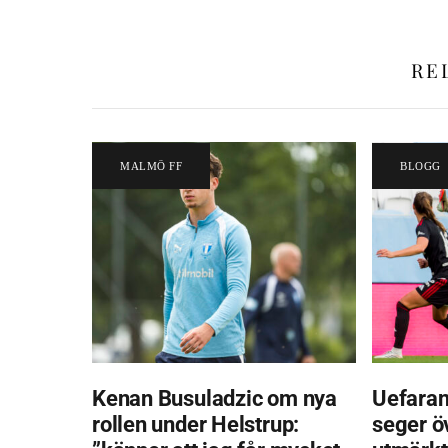
RE
MALMÖ FF
BLOGG
Kenan Busuladzic om nya
Uefaran
rollen under Helstrup:
seger ö