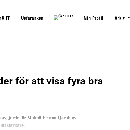
mö FF
Uefaranken
Min Profil
Arkiv
er för att visa fyra bra
om avgjorde för Malmö FF mot Qarabag.
nnu starkare.