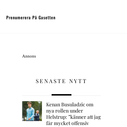
Prenumerera På Gasetten
Annons
SENASTE NYTT
Kenan Busuladzic om
nya rollen under
Helstrup: ”känner att jag
får mycket offensiv