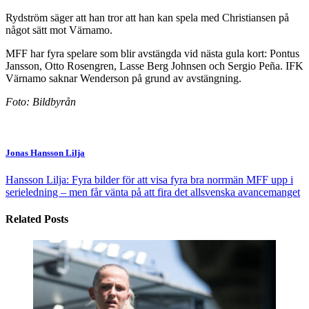
Rydström säger att han tror att han kan spela med Christiansen på
något sätt mot Värnamo.
MFF har fyra spelare som blir avstängda vid nästa gula kort: Pontus
Jansson, Otto Rosengren, Lasse Berg Johnsen och Sergio Peña. IFK
Värnamo saknar Wenderson på grund av avstängning.
Foto: Bildbyrån
Jonas Hansson Lilja
Hansson Lilja: Fyra bilder för att visa fyra bra norrmän
MFF upp i
serieledning – men får vänta på att fira det allsvenska avancemanget
Related Posts