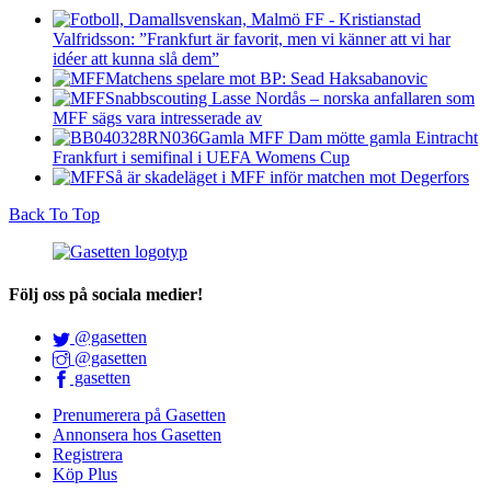
Valfridsson: ”Frankfurt är favorit, men vi känner att vi har
idéer att kunna slå dem”
Matchens spelare mot BP: Sead Haksabanovic
Snabbscouting Lasse Nordås – norska anfallaren som
MFF sägs vara intresserade av
Gamla MFF Dam mötte gamla Eintracht
Frankfurt i semifinal i UEFA Womens Cup
Så är skadeläget i MFF inför matchen mot Degerfors
Back To Top
Följ oss på sociala medier!
@gasetten
@gasetten
gasetten
Prenumerera på Gasetten
Annonsera hos Gasetten
Registrera
Köp Plus