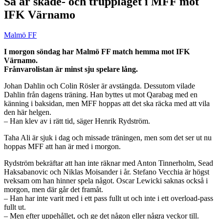
Så är skade- och truppläget i MFF mot
IFK Värnamo
Malmö FF
I morgon söndag har Malmö FF match hemma mot IFK
Värnamo.
Frånvarolistan är minst sju spelare lång.
Johan Dahlin och Colin Rösler är avstängda. Dessutom vilade
Dahlin från dagens träning. Han byttes ut mot Qarabag med en
känning i baksidan, men MFF hoppas att det ska räcka med att vila
den här helgen.
– Han klev av i rätt tid, säger Henrik Rydström.
Taha Ali är sjuk i dag och missade träningen, men som det ser ut nu
hoppas MFF att han är med i morgon.
Rydström bekräftar att han inte räknar med Anton Tinnerholm, Sead
Haksabanovic och Niklas Moisander i år. Stefano Vecchia är högst
tveksam om han hinner spela något. Oscar Lewicki saknas också i
morgon, men där går det framåt.
– Han har inte varit med i ett pass fullt ut och inte i ett overload-pass
fullt ut.
– Men efter uppehållet, och ge det någon eller några veckor till.