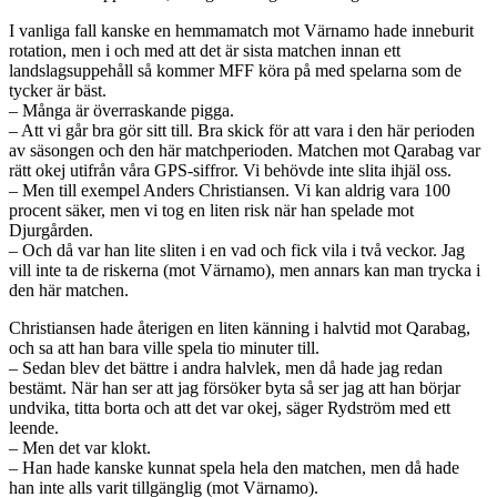
I vanliga fall kanske en hemmamatch mot Värnamo hade inneburit
rotation, men i och med att det är sista matchen innan ett
landslagsuppehåll så kommer MFF köra på med spelarna som de
tycker är bäst.
– Många är överraskande pigga.
– Att vi går bra gör sitt till. Bra skick för att vara i den här perioden
av säsongen och den här matchperioden. Matchen mot Qarabag var
rätt okej utifrån våra GPS-siffror. Vi behövde inte slita ihjäl oss.
– Men till exempel Anders Christiansen. Vi kan aldrig vara 100
procent säker, men vi tog en liten risk när han spelade mot
Djurgården.
– Och då var han lite sliten i en vad och fick vila i två veckor. Jag
vill inte ta de riskerna (mot Värnamo), men annars kan man trycka i
den här matchen.
Christiansen hade återigen en liten känning i halvtid mot Qarabag,
och sa att han bara ville spela tio minuter till.
– Sedan blev det bättre i andra halvlek, men då hade jag redan
bestämt. När han ser att jag försöker byta så ser jag att han börjar
undvika, titta borta och att det var okej, säger Rydström med ett
leende.
– Men det var klokt.
– Han hade kanske kunnat spela hela den matchen, men då hade
han inte alls varit tillgänglig (mot Värnamo).