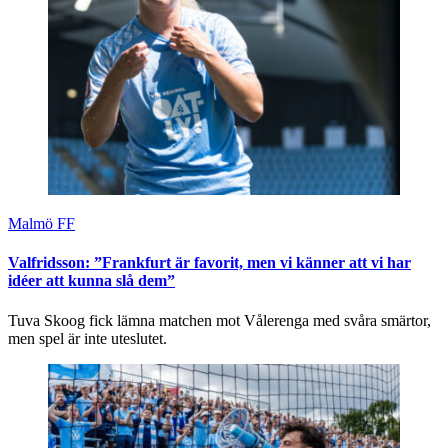
Malmö FF
Valfridsson: ”Frankfurt är favorit, men vi känner att vi har
idéer att kunna slå dem”
Tuva Skoog fick lämna matchen mot Vålerenga med svåra smärtor,
men spel är inte uteslutet.