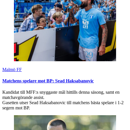
Malmö FF
Matchens spelare mot BP: Sead Haksabanovic
Kandidat till MFF:s snyggaste mål hittills denna säsong, samt en
matchavgörande assist.
Gasetten utser Sead Haksabanovic till matchens bästa spelare i 1-2
segern mot BP.