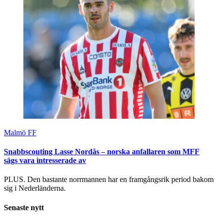
Malmö FF
Snabbscouting Lasse Nordås – norska anfallaren som MFF
sägs vara intresserade av
PLUS. Den bastante norrmannen har en framgångsrik period bakom
sig i Nederländerna.
Senaste nytt