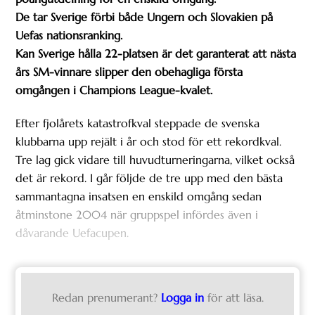
De tar Sverige förbi både Ungern och Slovakien på
Uefas nationsranking.
Kan Sverige hålla 22-platsen är det garanterat att nästa
års SM-vinnare slipper den obehagliga första
omgången i Champions League-kvalet.
Efter fjolårets katastrofkval steppade de svenska
klubbarna upp rejält i år och stod för ett rekordkval.
Tre lag gick vidare till huvudturneringarna, vilket också
det är rekord. I går följde de tre upp med den bästa
sammantagna insatsen en enskild omgång sedan
åtminstone 2004 när gruppspel infördes även i
dåvarande Uefacupen.
Redan prenumerant?
Logga in
för att läsa.