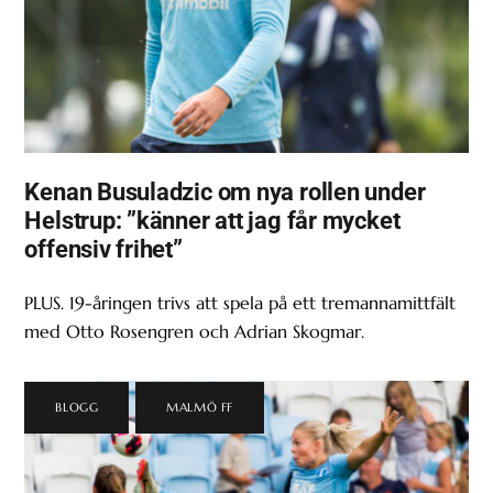
Kenan Busuladzic om nya rollen under
Helstrup: ”känner att jag får mycket
offensiv frihet”
PLUS. 19-åringen trivs att spela på ett tremannamittfält
med Otto Rosengren och Adrian Skogmar.
BLOGG
,
MALMÖ FF