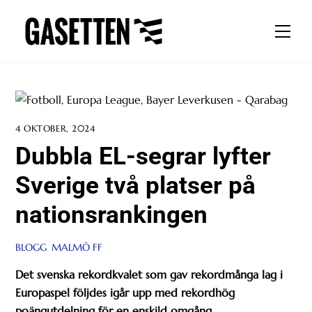
Skip
to
Men
content
4 OKTOBER, 2024
Dubbla EL-segrar lyfter
Sverige två platser på
nationsrankingen
BLOGG
,
MALMÖ FF
Det svenska rekordkvalet som gav rekordmånga lag i
Europaspel följdes igår upp med rekordhög
poängutdelning för en enskild omgång.