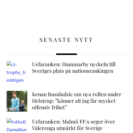
SENASTE NYTT
Uefaranken: Hammarby nyckeln till
Sveriges plats på nationsrankingen
Kenan Busuladzic om nya rollen under
Helstrup: ”känner att jag får mycket
offensiv frihet”
Uefaranken: Malmö FF:s seger över
Vålerenga utmärkt för Sverige