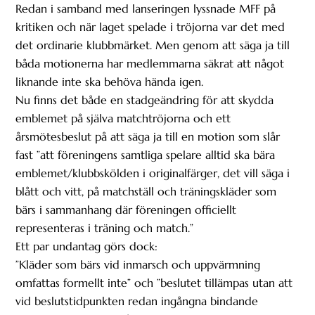
Redan i samband med lanseringen lyssnade MFF på
kritiken och när laget spelade i tröjorna var det med
det ordinarie klubbmärket. Men genom att säga ja till
båda motionerna har medlemmarna säkrat att något
liknande inte ska behöva hända igen.
Nu finns det både en stadgeändring för att skydda
emblemet på själva matchtröjorna och ett
årsmötesbeslut på att säga ja till en motion som slår
fast ”att föreningens samtliga spelare alltid ska bära
emblemet/klubbskölden i originalfärger, det vill säga i
blått och vitt, på matchställ och träningskläder som
bärs i sammanhang där föreningen officiellt
representeras i träning och match.”
Ett par undantag görs dock:
”Kläder som bärs vid inmarsch och uppvärmning
omfattas formellt inte” och ”beslutet tillämpas utan att
vid beslutstidpunkten redan ingångna bindande