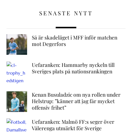
SENASTE NYTT
Så är skadeläget i MFF inför matchen
mot Degerfors
Uefaranken: Hammarby nyckeln till
Sveriges plats på nationsrankingen
Kenan Busuladzic om nya rollen under
Helstrup: ”känner att jag får mycket
offensiv frihet”
Uefaranken: Malmö FF:s seger över
Vålerenga utmärkt för Sverige