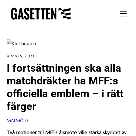
Skip
to
Men
content
4 MARS, 2023
I fortsättningen ska alla
matchdräkter ha MFF:s
officiella emblem – i rätt
färger
MALMÖ FF
Två motioner till MFF:s årsmöte ville stärka skyddet av