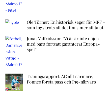
Ole Törner: En historisk seger för MFF –
som togs trots att det finns mer att ta ut
Jonas Valfridsson: ”Vi är är inte nöjda
med bara fortsatt garanterat Europa-
spel”
Träningsrapport: AC allt närmare,
Ponnes första pass och P19-närvaro