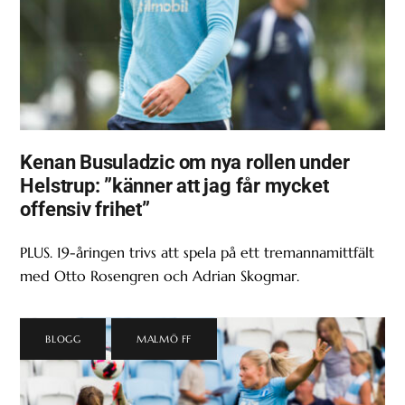
Kenan Busuladzic om nya rollen under
Helstrup: ”känner att jag får mycket
offensiv frihet”
PLUS. 19-åringen trivs att spela på ett tremannamittfält
med Otto Rosengren och Adrian Skogmar.
BLOGG
,
MALMÖ FF