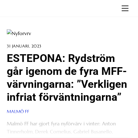
Skip
Men
to
content
31 JANUARI, 2023
ESTEPONA: Rydström
går igenom de fyra MFF-
värvningarna: ”Verkligen
infriat förväntningarna”
MALMÖ FF
Malmö FF har gjort fyra nyförvärv i vinter: Anton
Tinnerholm, Derek Cornelius, Gabriel Busanello,