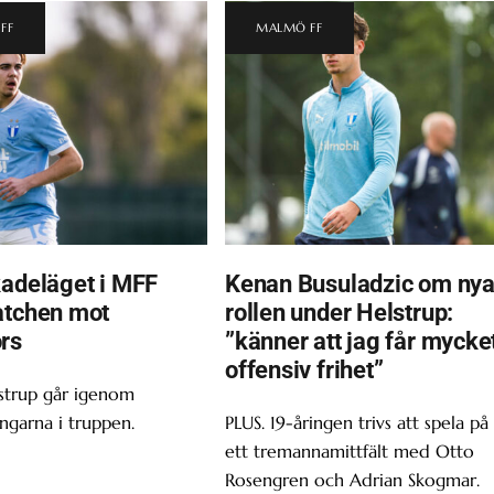
FF
MALMÖ FF
kadeläget i MFF
Kenan Busuladzic om ny
atchen mot
rollen under Helstrup:
rs
”känner att jag får mycke
offensiv frihet”
strup går igenom
ingarna i truppen.
PLUS. 19-åringen trivs att spela på
ett tremannamittfält med Otto
Rosengren och Adrian Skogmar.