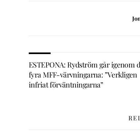
Jo
ESTEPONA: Rydström går igenom 
fyra MFF-värvningarna: ”Verkligen
infriat förväntningarna”
RE