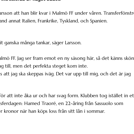
sson att han blir kvar i Malmö FF under våren. Transferfönstr
and annat Italien, Frankrike, Tyskland, och Spanien.
rit ganska många tankar, säger Larsson.
lmö FF. Jag ser fram emot en ny säsong här, så det känns skön
ng till, men det perfekta steget kom inte.
 att jag ska skeppas iväg. Det var upp till mig, och det är jag
r att inte åka ur och har svag form. Klubben tog istället in et
ransferdagen: Hamed Traoré, en 22-åring från Sassuolo som
ronor när han köps loss från sitt lån i sommar.