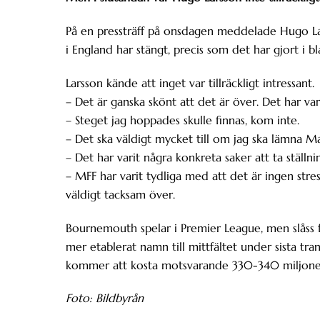
På en pressträff på onsdagen meddelade Hugo Lar
i England har stängt, precis som det har gjort i bl
Larsson kände att inget var tillräckligt intressant.
– Det är ganska skönt att det är över. Det har va
– Steget jag hoppades skulle finnas, kom inte.
– Det ska väldigt mycket till om jag ska lämna Ma
– Det har varit några konkreta saker att ta ställni
– MFF har varit tydliga med att det är ingen stress
väldigt tacksam över.
Bournemouth spelar i Premier League, men slåss fö
mer etablerat namn till mittfältet under sista t
kommer att kosta motsvarande 330-340 miljoner k
Foto: Bildbyrån