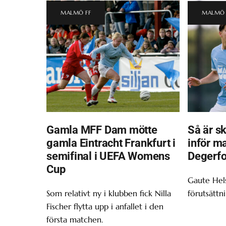
MALMÖ FF
MALMÖ 
Gamla MFF Dam mötte
Så är s
gamla Eintracht Frankfurt i
inför m
semifinal i UEFA Womens
Degerfo
Cup
Gaute Hel
Som relativt ny i klubben fick Nilla
förutsättn
Fischer flytta upp i anfallet i den
första matchen.