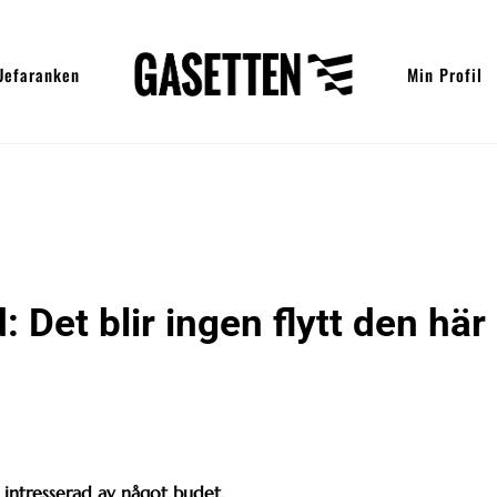
Uefaranken
Min Profil
Det blir ingen flytt den här
t intresserad av något budet.