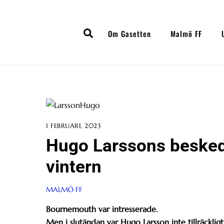
Skip
to
Search
content
Om Gasetten
Malmö FF
1 FEBRUARI, 2023
Hugo Larssons besked: 
vintern
MALMÖ FF
Bournemouth var intresserade.
Men i slutändan var Hugo Larsson inte tillräcklig