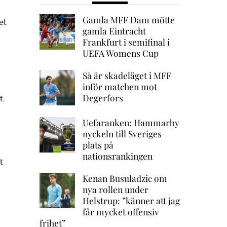
Gamla MFF Dam mötte
et
gamla Eintracht
Frankfurt i semifinal i
UEFA Womens Cup
Så är skadeläget i MFF
inför matchen mot
Degerfors
t.
Uefaranken: Hammarby
nyckeln till Sveriges
plats på
nationsrankingen
t
Kenan Busuladzic om
nya rollen under
Helstrup: ”känner att jag
får mycket offensiv
frihet”