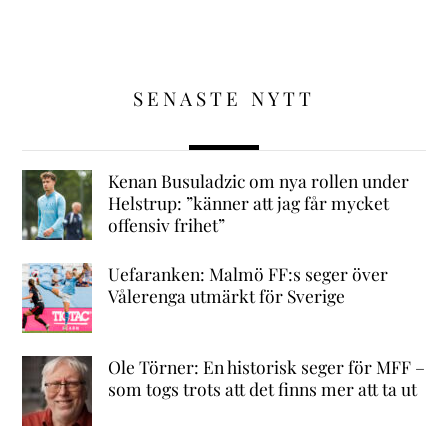
SENASTE NYTT
Kenan Busuladzic om nya rollen under
Helstrup: ”känner att jag får mycket
offensiv frihet”
Uefaranken: Malmö FF:s seger över
Vålerenga utmärkt för Sverige
Ole Törner: En historisk seger för MFF –
som togs trots att det finns mer att ta ut