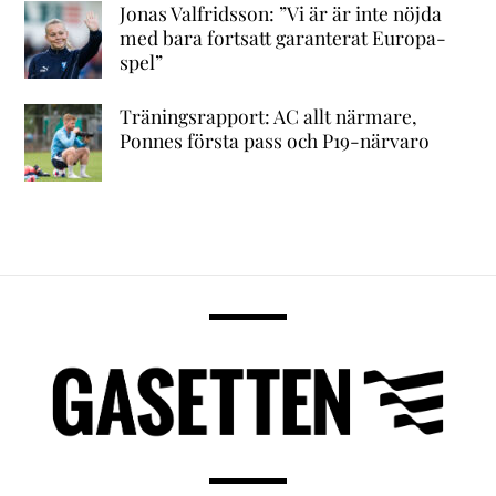
Jonas Valfridsson: ”Vi är är inte nöjda
med bara fortsatt garanterat Europa-
spel”
Träningsrapport: AC allt närmare,
Ponnes första pass och P19-närvaro