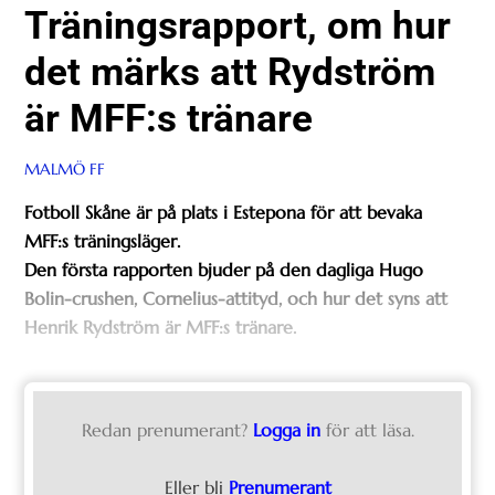
Träningsrapport, om hur
det märks att Rydström
är MFF:s tränare
MALMÖ FF
Fotboll Skåne är på plats i Estepona för att bevaka
MFF:s träningsläger.
Den första rapporten bjuder på den dagliga Hugo
Bolin-crushen, Cornelius-attityd, och hur det syns att
Henrik Rydström är MFF:s tränare.
Redan prenumerant?
Logga in
för att läsa.
Eller bli
Prenumerant