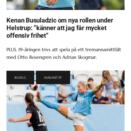
Kenan Busuladzic om nya rollen under
Helstrup: ”känner att jag får mycket
offensiv frihet”
PLUS. 19-åringen trivs att spela på ett tremannamittfält
med Otto Rosengren och Adrian Skogmar.
BLOGG
,
MALMÖ FF