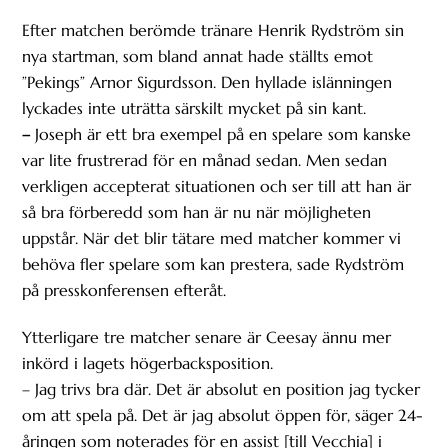
Efter matchen berömde tränare Henrik Rydström sin
nya startman, som bland annat hade ställts emot
”Pekings” Arnor Sigurdsson. Den hyllade islänningen
lyckades inte uträtta särskilt mycket på sin kant.
–
Joseph är ett bra exempel på en spelare som kanske
var lite frustrerad för en månad sedan. Men sedan
verkligen accepterat situationen och ser till att han är
så bra förberedd som han är nu när möjligheten
uppstår. När det blir tätare med matcher kommer vi
behöva fler spelare som kan prestera, sade Rydström
på presskonferensen efteråt.
Ytterligare tre matcher senare är Ceesay ännu mer
inkörd i lagets högerbacksposition.
– Jag trivs bra där. Det är absolut en position jag tycker
om att spela på. Det är jag absolut öppen för, säger 24-
åringen som noterades för en assist [till Vecchia] i