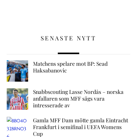
SENASTE NYTT
Matchens spelare mot BP: Sead
Haksabanovic
Snabbscouting Lasse Nordås – norska
anfallaren som MFF sägs vara
intresserade av
Gamla MFF Dam mötte gamla Eintracht
Frankfurt i semifinal i UEFA Womens
Cup