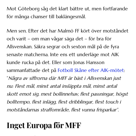
Mot Göteborg såg det klart bättre ut, men fortfarande
för många chanser till baklängesmål.
Men sen. Efter det har Malmö FF kört över motståndet
och varit – om man vågar säga det – för bra för
Allsvenskan. Säkra segrar och sexton mål på de fyra
senaste matcherna. Inte ens ett underläge mot AIK
kunde rucka på det. Eller som Jonas Hansson
sammanfattade det på
Fotboll Skåne efter AIK-mötet
:
”
Några av siffrorna där MFF är bäst i Allsvenskan just
nu: Flest mål, minst antal insläppta mål, minst antal
skott emot sig, mest bollinnehav, flest passningar, högst
bolltempo, flest inlägg, flest dribblingar, flest touch i
motståndarnas straffområde, flest vunna frisparkar”.
Inget Europa för MFF