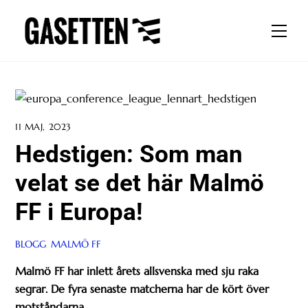
Skip
to
Men
content
11 MAJ, 2023
Hedstigen: Som man
velat se det här Malmö
FF i Europa!
BLOGG
,
MALMÖ FF
Malmö FF har inlett årets allsvenska med sju raka
segrar. De fyra senaste matcherna har de kört över
motståndarna.