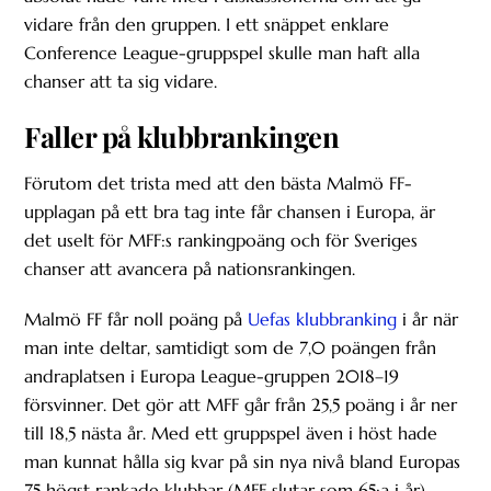
vidare från den gruppen. I ett snäppet enklare
Conference League-gruppspel skulle man haft alla
chanser att ta sig vidare.
Faller på klubbrankingen
Förutom det trista med att den bästa Malmö FF-
upplagan på ett bra tag inte får chansen i Europa, är
det uselt för MFF:s rankingpoäng och för Sveriges
chanser att avancera på nationsrankingen.
Malmö FF får noll poäng på
Uefas klubbranking
i år när
man inte deltar, samtidigt som de 7,0 poängen från
andraplatsen i Europa League-gruppen 2018–19
försvinner. Det gör att MFF går från 25,5 poäng i år ner
till 18,5 nästa år. Med ett gruppspel även i höst hade
man kunnat hålla sig kvar på sin nya nivå bland Europas
75 högst rankade klubbar (MFF slutar som 65:a i år).