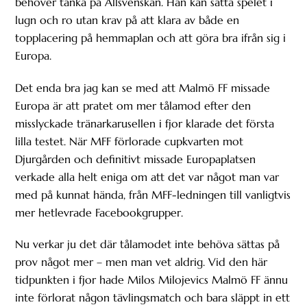
behöver tänka på Allsvenskan. Han kan sätta spelet i
lugn och ro utan krav på att klara av både en
topplacering på hemmaplan och att göra bra ifrån sig i
Europa.
Det enda bra jag kan se med att Malmö FF missade
Europa är att pratet om mer tålamod efter den
misslyckade tränarkarusellen i fjor klarade det första
lilla testet. När MFF förlorade cupkvarten mot
Djurgården och definitivt missade Europaplatsen
verkade alla helt eniga om att det var något man var
med på kunnat hända, från MFF-ledningen till vanligtvis
mer hetlevrade Facebookgrupper.
Nu verkar ju det där tålamodet inte behöva sättas på
prov något mer – men man vet aldrig. Vid den här
tidpunkten i fjor hade Milos Milojevics Malmö FF ännu
inte förlorat någon tävlingsmatch och bara släppt in ett