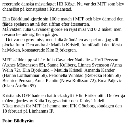
regerande danska mästarlaget HB Köge. Nu var det MFF som blev
chanslöst på konstgräset i Kristianstad.
Elin Björklund gjorde sin 100:e match i MFF och blev därmed den
fjärde spelaren att nå den siffran efter återstarten.
Målvakten Julia Cavander gjorde en rejäl miss vid 0-2-målet, men
revanscherade sig flera gånger.
– Det var en grov miss, men Julia är ändå en av spelarna jag vill
plocka fram. Den andra är Matilda Kristell, framförallt i den första
halvleken, konstaterade Kim Björkegren.
MFF ställde upp så här: Julia Cavander Nathalie – Hoff Persson
(Agnes Mårtensson 85), Sanna Kullberg, Linnea Svensson (Anna
Welin 72), Elin Björklund – Matilda Kristell, Amanda Kander
(Hanna Lofthammar 58), Petronella Winblad (Rebecka Holm 58) –
Beatrice Persson, Anna Plantin (Nova Rolfsson 72), Ema Paljevic
(Klara Åström 85).
Kristiands DFF hade en hat-trick-skytt i Hlin Eiriksdottir. De övriga
målen gjordes av Katia Tryggvadottir och Tabby Tindell.
Nästa match för MFF är hemma mot IFK Göteborg söndagen den
18 februari på Limhamns IP.
Foto: Bildbyrån