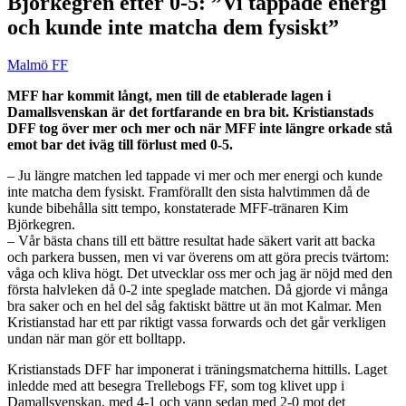
Björkegren efter 0-5: ”Vi tappade energi
och kunde inte matcha dem fysiskt”
Malmö FF
MFF har kommit långt, men till de etablerade lagen i
Damallsvenskan är det fortfarande en bra bit. Kristianstads
DFF tog över mer och mer och när MFF inte längre orkade stå
emot bar det iväg till förlust med 0-5.
– Ju längre matchen led tappade vi mer och mer energi och kunde
inte matcha dem fysiskt. Framförallt den sista halvtimmen då de
kunde bibehålla sitt tempo, konstaterade MFF-tränaren Kim
Björkegren.
– Vår bästa chans till ett bättre resultat hade säkert varit att backa
och parkera bussen, men vi var överens om att göra precis tvärtom:
våga och kliva högt. Det utvecklar oss mer och jag är nöjd med den
första halvleken då 0-2 inte speglade matchen. Då gjorde vi många
bra saker och en hel del såg faktiskt bättre ut än mot Kalmar. Men
Kristianstad har ett par riktigt vassa forwards och det går verkligen
undan när man gör ett bolltapp.
Kristianstads DFF har imponerat i träningsmatcherna hittills. Laget
inledde med att besegra Trellebogs FF, som tog klivet upp i
Damallsvenskan, med 4-1 och vann sedan med 2-0 mot det