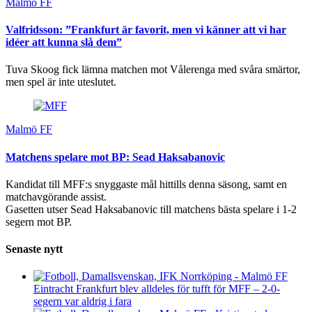
Malmö FF
Valfridsson: ”Frankfurt är favorit, men vi känner att vi har
idéer att kunna slå dem”
Tuva Skoog fick lämna matchen mot Vålerenga med svåra smärtor,
men spel är inte uteslutet.
Malmö FF
Matchens spelare mot BP: Sead Haksabanovic
Kandidat till MFF:s snyggaste mål hittills denna säsong, samt en
matchavgörande assist.
Gasetten utser Sead Haksabanovic till matchens bästa spelare i 1-2
segern mot BP.
Senaste nytt
Eintracht Frankfurt blev alldeles för tufft för MFF – 2-0-
segern var aldrig i fara