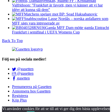
Valfridsson: ”Frankfurt är favorit, men vi känner att vi har
idéer att kunna slå dem”
Matchens spelare mot BP: Sead Haksabanovic
Snabbscouting Lasse Nordås – norska anfallaren som
MFF sägs vara intresserade av
Gamla MFF Dam mötte gamla Eintracht
Frankfurt i semifinal i UEFA Womens Cup
Back To Top
Följ oss på sociala medier!
@gasetten
@gasetten
gasetten
Prenumerera på Gasetten
Annonsera hos Gasetten
Registrera
Köp Plus
Vi använder cookies för att se till att vi ger dig den bästa upplevelsen