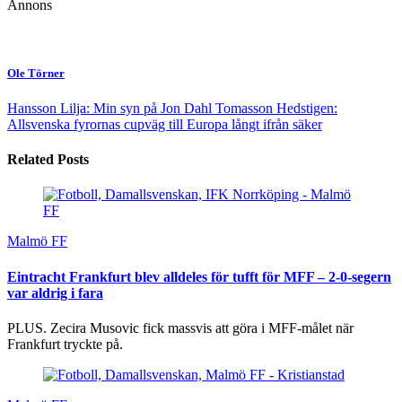
Annons
Ole Törner
Hansson Lilja: Min syn på Jon Dahl Tomasson
Hedstigen:
Allsvenska fyrornas cupväg till Europa långt ifrån säker
Related Posts
Malmö FF
Eintracht Frankfurt blev alldeles för tufft för MFF – 2-0-segern
var aldrig i fara
PLUS. Zecira Musovic fick massvis att göra i MFF-målet när
Frankfurt tryckte på.