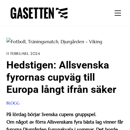
Skip
to
Men
content
11 FEBRUARI, 2024
Hedstigen: Allsvenska
fyrornas cupväg till
Europa långt ifrån säker
BLOGG
På lördag börjar Svenska cupens gruppspel.
Om något av förra Allsvenskans fyra bästa lag vinner får
fyrorna Djurgården Europakvala i sommar. Det borde