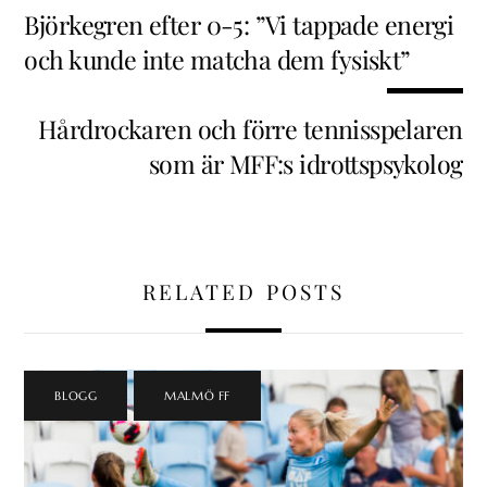
Björkegren efter 0-5: ”Vi tappade energi
och kunde inte matcha dem fysiskt”
Hårdrockaren och förre tennisspelaren
som är MFF:s idrottspsykolog
RELATED POSTS
BLOGG
,
MALMÖ FF