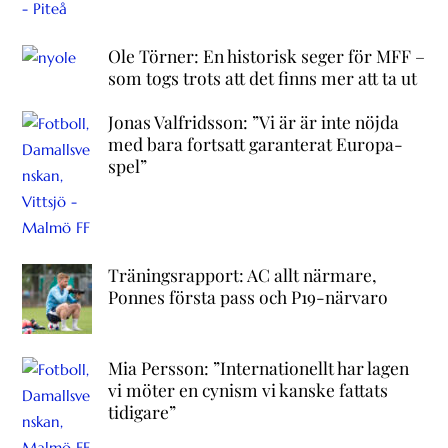
Ole Törner: En historisk seger för MFF –
som togs trots att det finns mer att ta ut
Jonas Valfridsson: ”Vi är är inte nöjda
med bara fortsatt garanterat Europa-
spel”
Träningsrapport: AC allt närmare,
Ponnes första pass och P19-närvaro
Mia Persson: ”Internationellt har lagen
vi möter en cynism vi kanske fattats
tidigare”