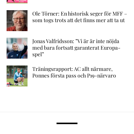
Ole Törner: En historisk seger för MFF –
som togs trots att det finns mer att ta ut
Jonas Valfridsson: ”Vi är är inte nöjda
med bara fortsatt garanterat Europa-
spel”
Träningsrapport: AC allt närmare,
Ponnes första pass och P19-närvaro