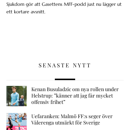
Sjukdom gör att Gasettens MFF-podd just nu lägger ut
ett kortare avsnitt.
SENASTE NYTT
Kenan Busuladzic om nya rollen under
Helstrup: ”känner att jag får mycket
offensiv frihet”
Uefaranken: Malmö FF:s seger över
Vålerenga utmärkt för Sverige