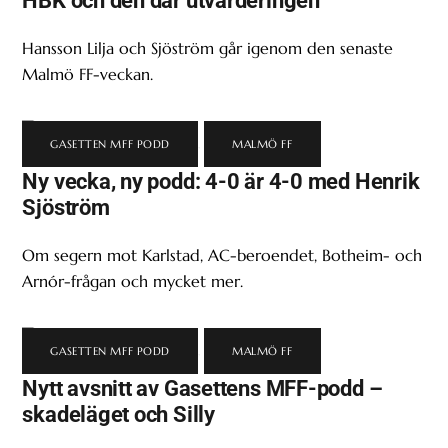
Hansson Lilja och Sjöström går igenom den senaste
Malmö FF-veckan.
GASETTEN MFF PODD
,
MALMÖ FF
Ny vecka, ny podd: 4-0 är 4-0 med Henrik
Sjöström
Om segern mot Karlstad, AC-beroendet, Botheim- och
Arnór-frågan och mycket mer.
GASETTEN MFF PODD
,
MALMÖ FF
Nytt avsnitt av Gasettens MFF-podd –
skadeläget och Silly