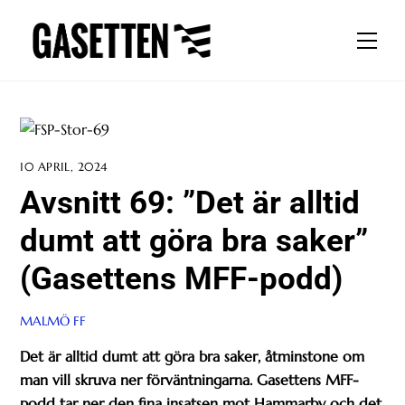
Skip
to
Men
content
10 APRIL, 2024
Avsnitt 69: ”Det är alltid
dumt att göra bra saker”
(Gasettens MFF-podd)
MALMÖ FF
Det är alltid dumt att göra bra saker, åtminstone om
man vill skruva ner förväntningarna. Gasettens MFF-
podd tar ner den fina insatsen mot Hammarby och det