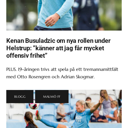
Kenan Busuladzic om nya rollen under
Helstrup: ”känner att jag får mycket
offensiv frihet”
PLUS. 19-åringen trivs att spela på ett tremannamittfält
med Otto Rosengren och Adrian Skogmar.
BLOGG
,
MALMÖ FF