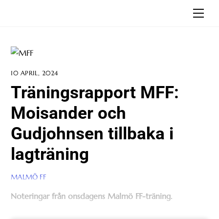
Skip
Men
to
content
10 APRIL, 2024
Träningsrapport MFF:
Moisander och
Gudjohnsen tillbaka i
lagträning
MALMÖ FF
Noteringar från onsdagens Malmö FF-träning.