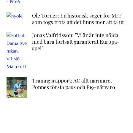
Ole Törner: En historisk seger för MFF –
som togs trots att det finns mer att ta ut
Jonas Valfridsson: ”Vi är är inte nöjda
med bara fortsatt garanterat Europa-
spel”
Träningsrapport: AC allt närmare,
Ponnes första pass och P19-närvaro