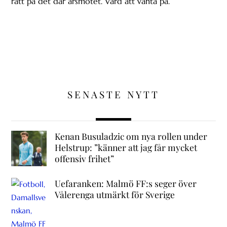
rätt på det där årsmötet. Värd att vänta på.
SENASTE NYTT
Kenan Busuladzic om nya rollen under
Helstrup: ”känner att jag får mycket
offensiv frihet”
Uefaranken: Malmö FF:s seger över
Vålerenga utmärkt för Sverige