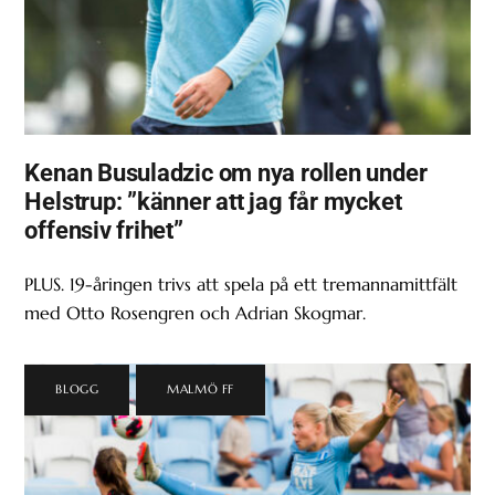
Kenan Busuladzic om nya rollen under
Helstrup: ”känner att jag får mycket
offensiv frihet”
PLUS. 19-åringen trivs att spela på ett tremannamittfält
med Otto Rosengren och Adrian Skogmar.
BLOGG
,
MALMÖ FF