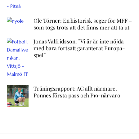
Ole Törner: En historisk seger för MFF –
som togs trots att det finns mer att ta ut
Jonas Valfridsson: ”Vi är är inte nöjda
med bara fortsatt garanterat Europa-
spel”
Träningsrapport: AC allt närmare,
Ponnes första pass och P19-närvaro