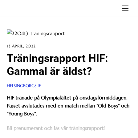
Skip
Men
to
content
13 APRIL, 2022
Träningsrapport HIF:
Gammal är äldst?
HELSINGBORGS IF
HIF tränade på Olympiafältet på onsdagsförmiddagen.
Passet avslutades med en match mellan "Old Boys" och
"Young Boys".
Bli prenumerant och läs vår träningsrapport!