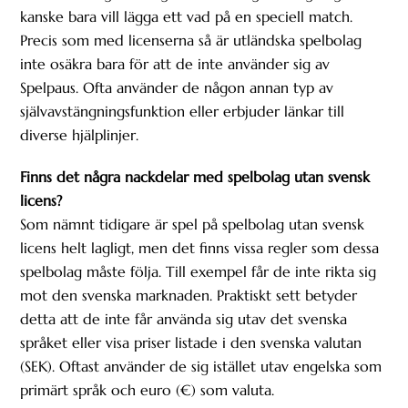
kanske bara vill lägga ett vad på en speciell match.
Precis som med licenserna så är utländska spelbolag
inte osäkra bara för att de inte använder sig av
Spelpaus. Ofta använder de någon annan typ av
självavstängningsfunktion eller erbjuder länkar till
diverse hjälplinjer.
Finns det några nackdelar med spelbolag utan svensk
licens?
Som nämnt tidigare är spel på spelbolag utan svensk
licens helt lagligt, men det finns vissa regler som dessa
spelbolag måste följa. Till exempel får de inte rikta sig
mot den svenska marknaden. Praktiskt sett betyder
detta att de inte får använda sig utav det svenska
språket eller visa priser listade i den svenska valutan
(SEK). Oftast använder de sig istället utav engelska som
primärt språk och euro (€) som valuta.