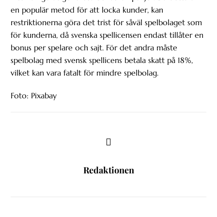
en populär metod för att locka kunder, kan
restriktionerna göra det trist för såväl spelbolaget som
för kunderna, då svenska spellicensen endast tillåter en
bonus per spelare och sajt. För det andra måste
spelbolag med svensk spellicens betala skatt på 18%,
vilket kan vara fatalt för mindre spelbolag.
Foto: Pixabay
Redaktionen