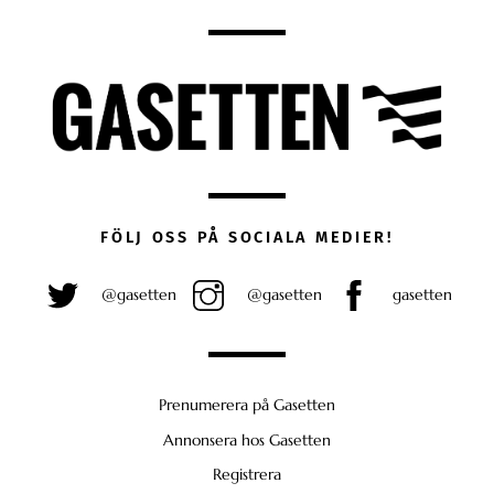
FÖLJ OSS PÅ SOCIALA MEDIER!
@gasetten
@gasetten
gasetten
Prenumerera på Gasetten
Annonsera hos Gasetten
Registrera