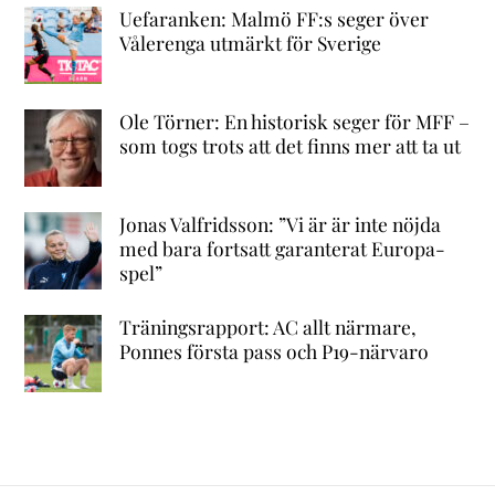
Uefaranken: Malmö FF:s seger över
Vålerenga utmärkt för Sverige
Ole Törner: En historisk seger för MFF –
som togs trots att det finns mer att ta ut
Jonas Valfridsson: ”Vi är är inte nöjda
med bara fortsatt garanterat Europa-
spel”
Träningsrapport: AC allt närmare,
Ponnes första pass och P19-närvaro