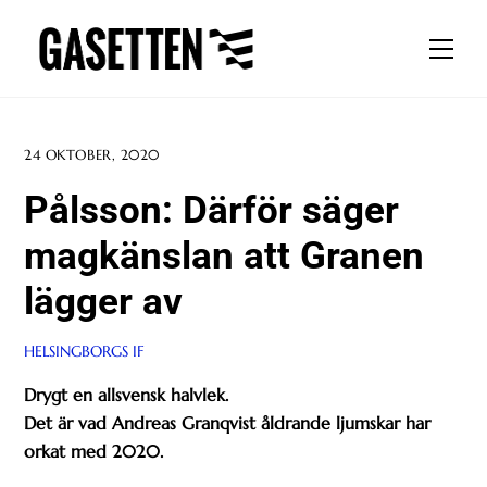
Skip
to
Men
content
24 OKTOBER, 2020
Pålsson: Därför säger
magkänslan att Granen
lägger av
HELSINGBORGS IF
Drygt en allsvensk halvlek.
Det är vad Andreas Granqvist åldrande ljumskar har
orkat med 2020.