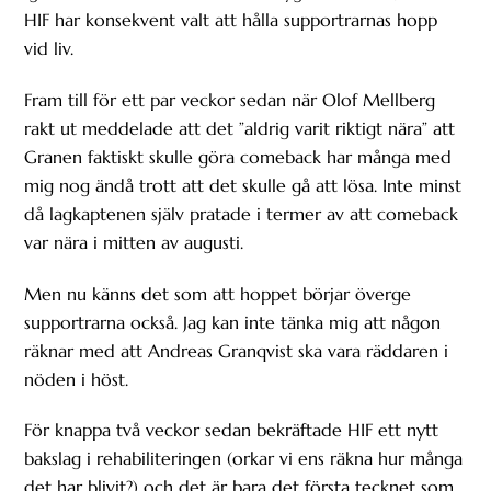
HIF har konsekvent valt att hålla supportrarnas hopp
vid liv.
Fram till för ett par veckor sedan när Olof Mellberg
rakt ut meddelade att det ”aldrig varit riktigt nära” att
Granen faktiskt skulle göra comeback har många med
mig nog ändå trott att det skulle gå att lösa. Inte minst
då lagkaptenen själv pratade i termer av att comeback
var nära i mitten av augusti.
Men nu känns det som att hoppet börjar överge
supportrarna också. Jag kan inte tänka mig att någon
räknar med att Andreas Granqvist ska vara räddaren i
nöden i höst.
För knappa två veckor sedan bekräftade HIF ett nytt
bakslag i rehabiliteringen (orkar vi ens räkna hur många
det har blivit?) och det är bara det första tecknet som