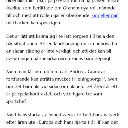
bibehålla fullt fokus på prestationerna på planen. Krister
Azelius, som berättade om Granens nya roll, nämnde
till och med att rollen gäller oberoende
”om eller när”
mittbacken kan spela igen.
Det är lätt att känna sig lite lätt sorgsen till hela den
här situationen. Att en landslagskapten ska behöva ha
en sådan säsong är inte värdigt, och att det kan bli
avslutningen på spelarkarriären känns bara deppigt.
Men man får inte glömma att Andreas Granqvist
fortfarande kan uträtta mycket i Helsingborgs IF, även
om det bara blir vid sidan om planen. Det återstår ett
år på spelarkontraktet, och ytterligare tre som
sportchef.
Med hans starka ställning i svensk fotboll, hans nätverk
efter åren ute i Europa och hans hjärta till HIF kan det