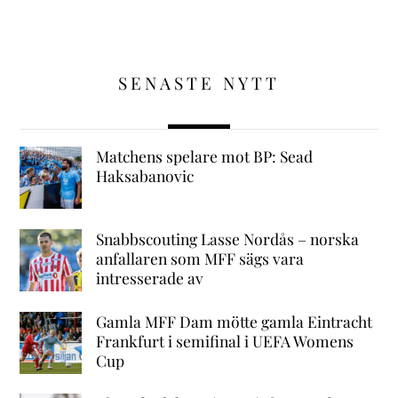
SENASTE NYTT
Matchens spelare mot BP: Sead
Haksabanovic
Snabbscouting Lasse Nordås – norska
anfallaren som MFF sägs vara
intresserade av
Gamla MFF Dam mötte gamla Eintracht
Frankfurt i semifinal i UEFA Womens
Cup