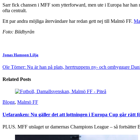
Sarr fick chansen i MFF som ytterforward, men ute i Europa har han me
ofta centralt.
Ett par andra möjliga återvändare har redan gett nej till Malmö FF.
Ma
Foto: Bildbyrån
Jonas Hansson Lilja
Ole Törner: Nu är han på plats, herrtruppens ny- och ombyggare
Danie
Related Posts
Blogg
,
Malmö FF
Uefaranken: Nu gäller det att lottningen i Europa Cup går rätt
PLUS. MFF utslaget ur damernas Champions League – så fortsätter E