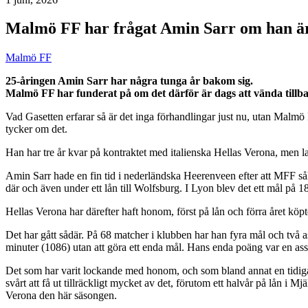
Malmö FF har frågat Amin Sarr om han är
Malmö FF
25-åringen Amin Sarr har några tunga år bakom sig.
Malmö FF har funderat på om det därför är dags att vända tillb
Vad Gasetten erfarar så är det inga förhandlingar just nu, utan Malmö FF
tycker om det.
Han har tre år kvar på kontraktet med italienska Hellas Verona, men l
Amin Sarr hade en fin tid i nederländska Heerenveen efter att MFF s
där och även under ett lån till Wolfsburg. I Lyon blev det ett mål på 1
Hellas Verona har därefter haft honom, först på lån och förra året kö
Det har gått sådär. På 68 matcher i klubben har han fyra mål och två ass
minuter (1086) utan att göra ett enda mål. Hans enda poäng var en assis
Det som har varit lockande med honom, och som bland annat en tidigare
svårt att få ut tillräckligt mycket av det, förutom ett halvår på lån i
Verona den här säsongen.