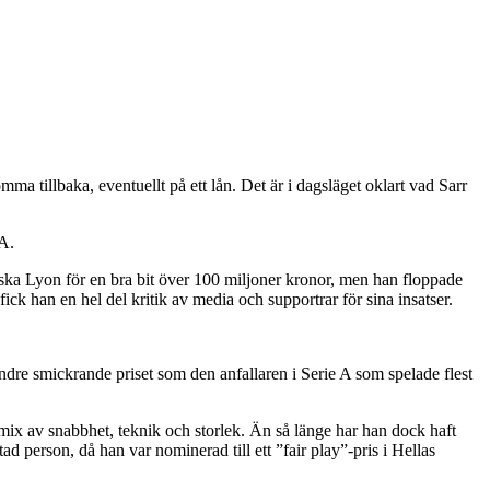
mma tillbaka, eventuellt på ett lån. Det är i dagsläget oklart vad Sarr
 A.
ska Lyon för en bra bit över 100 miljoner kronor, men han floppade
ick han en hel del kritik av media och supportrar för sina insatser.
 mindre smickrande priset som den anfallaren i Serie A som spelade flest
 mix av snabbhet, teknik och storlek. Än så länge har han dock haft
d person, då han var nominerad till ett ”fair play”-pris i Hellas