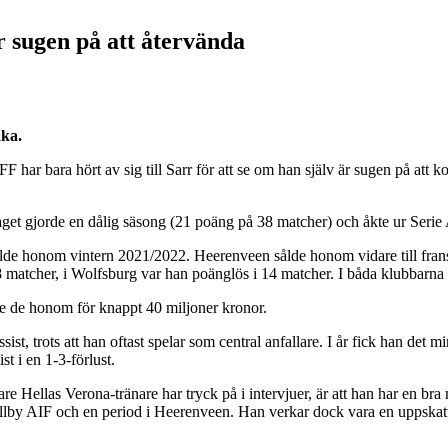
 sugen på att återvända
aka.
 har bara hört av sig till Sarr för att se om han själv är sugen på att ko
aget gjorde en dålig säsong (21 poäng på 38 matcher) och åkte ur Serie
ålde honom vintern 2021/2022. Heerenveen sålde honom vidare till fran
8 matcher, i Wolfsburg var han poänglös i 14 matcher. I båda klubbarna f
pte de honom för knappt 40 miljoner kronor.
ist, trots att han oftast spelar som central anfallare. I år fick han det
t i en 1-3-förlust.
 Hellas Verona-tränare har tryck på i intervjuer, är att han har en bra
 Mjällby AIF och en period i Heerenveen. Han verkar dock vara en uppskatta