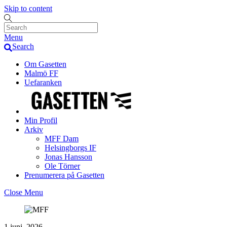
Skip to content
Menu
Search
Om Gasetten
Malmö FF
Uefaranken
Min Profil
Arkiv
MFF Dam
Helsingborgs IF
Jonas Hansson
Ole Törner
Prenumerera på Gasetten
Close Menu
1 juni, 2026