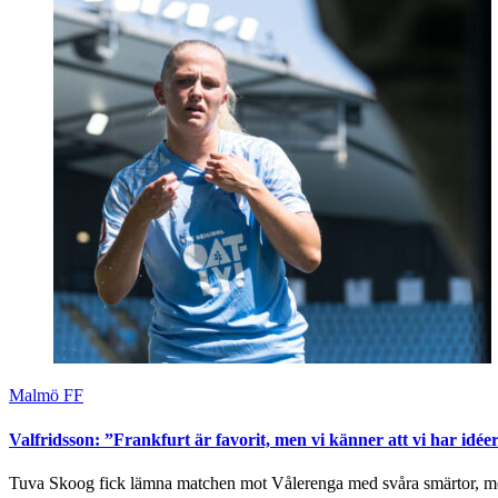
Malmö FF
Valfridsson: ”Frankfurt är favorit, men vi känner att vi har idée
Tuva Skoog fick lämna matchen mot Vålerenga med svåra smärtor, men 