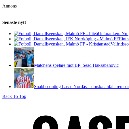
Annons
Senaste nytt
Uefaranken: Nu g
Eintr
Valfridsso
Matchens spelare mot BP: Sead Haksabanovic
Snabbscouting Lasse Nordås – norska anfallaren so
Back To Top