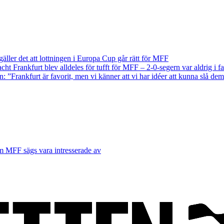
äller det att lottningen i Europa Cup går rätt för MFF
acht Frankfurt blev alldeles för tufft för MFF – 2-0-segern var aldrig i fa
n: ”Frankfurt är favorit, men vi känner att vi har idéer att kunna slå de
m MFF sägs vara intresserade av