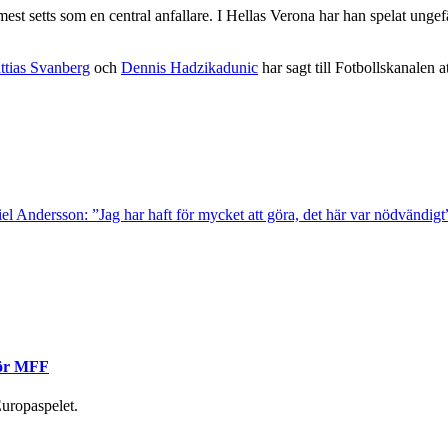
st setts som en central anfallare. I Hellas Verona har han spelat ungef
ttias Svanberg
och
Dennis Hadzikadunic
har sagt till Fotbollskanalen a
l Andersson: ”Jag har haft för mycket att göra, det här var nödvändigt
 för MFF
uropaspelet.