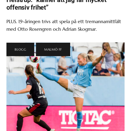
offensiv frihet”
PLUS. 19-åringen trivs att spela på ett tremannamittfält
med Otto Rosengren och Adrian Skogmar.
BLOGG
,
MALMÖ FF