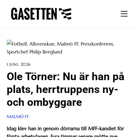
Skip
to
Men
content
1 JUNI, 2026
Ole Törner: Nu är han på
plats, herrtruppens ny-
och ombyggare
MALMÖ FF
Idag klev han in genom dörrarna till MFF-kansliet för
första arbetsdagen. Fyra timmar senare mötte nye