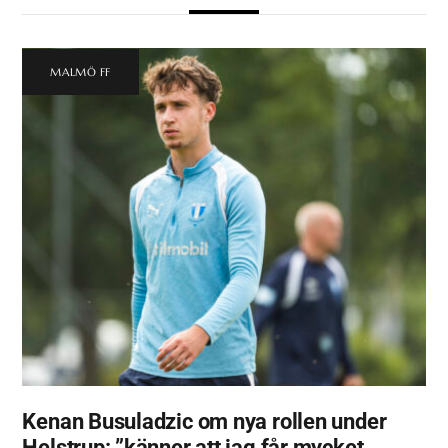
MALMÖ FF
Kenan Busuladzic om nya rollen under
Helstrup: ”känner att jag får mycket