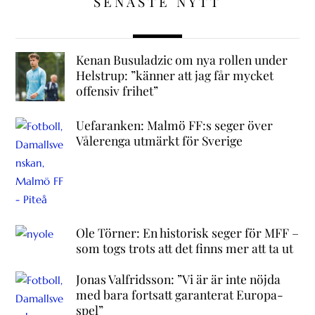
SENASTE NYTT
Kenan Busuladzic om nya rollen under
Helstrup: ”känner att jag får mycket
offensiv frihet”
Uefaranken: Malmö FF:s seger över
Vålerenga utmärkt för Sverige
Ole Törner: En historisk seger för MFF –
som togs trots att det finns mer att ta ut
Jonas Valfridsson: ”Vi är är inte nöjda
med bara fortsatt garanterat Europa-
spel”