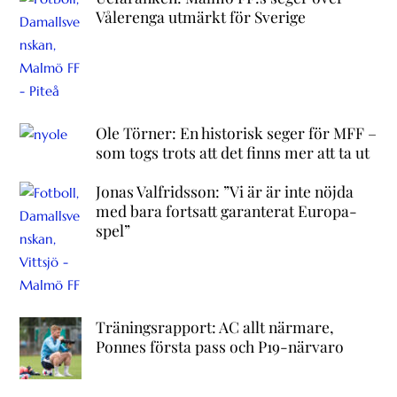
Vålerenga utmärkt för Sverige
Ole Törner: En historisk seger för MFF –
som togs trots att det finns mer att ta ut
Jonas Valfridsson: ”Vi är är inte nöjda
med bara fortsatt garanterat Europa-
spel”
Träningsrapport: AC allt närmare,
Ponnes första pass och P19-närvaro