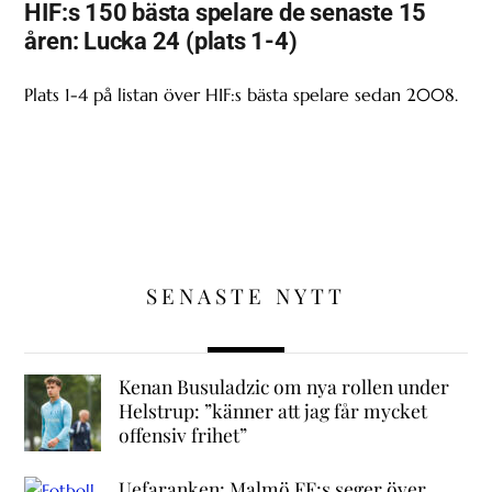
HIF:s 150 bästa spelare de senaste 15
åren: Lucka 24 (plats 1-4)
Plats 1-4 på listan över HIF:s bästa spelare sedan 2008.
SENASTE NYTT
Kenan Busuladzic om nya rollen under
Helstrup: ”känner att jag får mycket
offensiv frihet”
Uefaranken: Malmö FF:s seger över