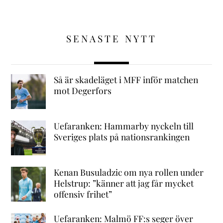
SENASTE NYTT
Så är skadeläget i MFF inför matchen
mot Degerfors
Uefaranken: Hammarby nyckeln till
Sveriges plats på nationsrankingen
Kenan Busuladzic om nya rollen under
Helstrup: ”känner att jag får mycket
offensiv frihet”
Uefaranken: Malmö FF:s seger över