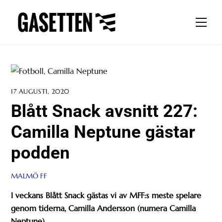
Skip
to
Men
content
17 AUGUSTI, 2020
Blått Snack avsnitt 227:
Camilla Neptune gästar
podden
MALMÖ FF
I veckans Blått Snack gästas vi av MFF:s meste spelare
genom tiderna, Camilla Andersson (numera Camilla
Neptune).