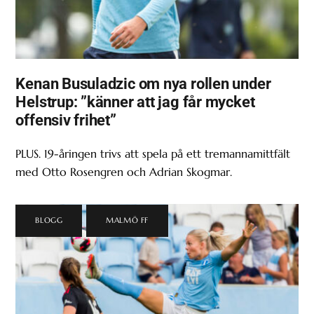
Kenan Busuladzic om nya rollen under
Helstrup: ”känner att jag får mycket
offensiv frihet”
PLUS. 19-åringen trivs att spela på ett tremannamittfält
med Otto Rosengren och Adrian Skogmar.
BLOGG
,
MALMÖ FF