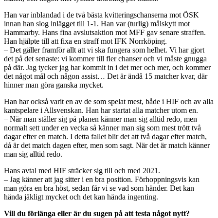
Han var inblandad i de två bästa kvitteringschanserna mot ÖSK
innan han slog inlägget till 1-1. Han var (turlig) målskytt mot
Hammarby. Hans fina avslutsaktion mot MFF gav senare straffen.
Han hjälpte till att fixa en straff mot IFK Norrköping.
– Det gäller framför allt att vi ska fungera som helhet. Vi har gjort
det på det senaste: vi kommer till fler chanser och vi måste gnugga
på där. Jag tycker jag har kommit in i det mer och mer, och kommer
det något mål och någon assist… Det är ändå 15 matcher kvar, där
hinner man göra ganska mycket.
Han har också varit en av de som spelat mest, både i HIF och av alla
kantspelare i Allsvenskan. Han har startat alla matcher utom en.
– När man ställer sig på planen känner man sig alltid redo, men
normalt sett under en vecka så känner man sig som mest trött två
dagar efter en match. I detta fallet blir det att två dagar efter match,
då är det match dagen efter, men som sagt. När det är match känner
man sig alltid redo.
Hans avtal med HIF sträcker sig till och med 2021.
– Jag känner att jag sitter i en bra position. Förhoppningsvis kan
man göra en bra höst, sedan får vi se vad som händer. Det kan
hända jäkligt mycket och det kan hända ingenting.
Vill du förlänga eller är du sugen på att testa något nytt?