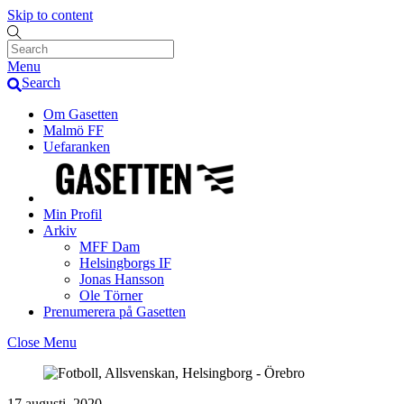
Skip to content
Menu
Search
Om Gasetten
Malmö FF
Uefaranken
Min Profil
Arkiv
MFF Dam
Helsingborgs IF
Jonas Hansson
Ole Törner
Prenumerera på Gasetten
Close Menu
17 augusti, 2020