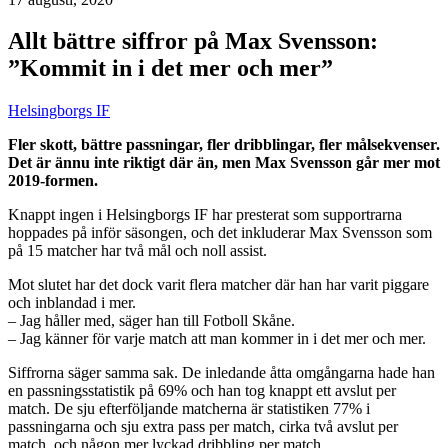
Allt bättre siffror på Max Svensson:
”Kommit in i det mer och mer”
Helsingborgs IF
Fler skott, bättre passningar, fler dribblingar, fler målsekvenser.
Det är ännu inte riktigt där än, men Max Svensson går mer mot
2019-formen.
Knappt ingen i Helsingborgs IF har presterat som supportrarna
hoppades på inför säsongen, och det inkluderar Max Svensson som
på 15 matcher har två mål och noll assist.
Mot slutet har det dock varit flera matcher där han har varit piggare
och inblandad i mer.
– Jag håller med, säger han till Fotboll Skåne.
– Jag känner för varje match att man kommer in i det mer och mer.
Siffrorna säger samma sak. De inledande åtta omgångarna hade han
en passningsstatistik på 69% och han tog knappt ett avslut per
match. De sju efterföljande matcherna är statistiken 77% i
passningarna och sju extra pass per match, cirka två avslut per
match, och någon mer lyckad dribbling per match.