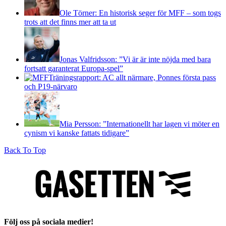
Ole Törner: En historisk seger för MFF – som togs
trots att det finns mer att ta ut
Jonas Valfridsson: ”Vi är är inte nöjda med bara
fortsatt garanterat Europa-spel”
Träningsrapport: AC allt närmare, Ponnes första pass
och P19-närvaro
Mia Persson: ”Internationellt har lagen vi möter en
cynism vi kanske fattats tidigare”
Back To Top
Följ oss på sociala medier!