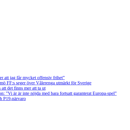
att jag får mycket offensiv frihet”
ö FF:s seger över Vålerenga utmärkt för Sverige
tt det finns mer att ta ut
on: ”Vi är är inte nöjda med bara fortsatt garanterat Europa-spel”
ch P19-närvaro