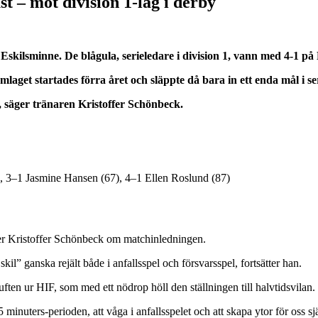
st – mot division 1-lag i derby
 Eskilsminne. De blågula, serieledare i division 1, vann med 4-1 p
mlaget startades förra året och släppte då bara in ett enda mål i ser
g, säger tränaren Kristoffer Schönbeck.
), 3–1 Jasmine Hansen (67), 4–1 Ellen Roslund (87)
säger Kristoffer Schönbeck om matchinledningen.
il” ganska rejält både i anfallsspel och försvarsspel, fortsätter han.
uften ur HIF, som med ett nödrop höll den ställningen till halvtidsvilan.
 minuters-perioden, att våga i anfallsspelet och att skapa ytor för oss sjä