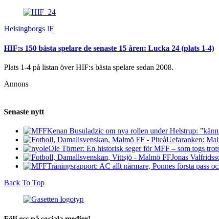
Helsingborgs IF
HIF:s 150 bästa spelare de senaste 15 åren: Lucka 24 (plats 1-4)
Plats 1-4 på listan över HIF:s bästa spelare sedan 2008.
Annons
Senaste nytt
Kenan Busuladzic om nya rollen under Helstrup: ”känner 
Uefaranken: Malm
Ole Törner: En historisk seger för MFF – som togs trots a
Jonas Valfridss
Träningsrapport: AC allt närmare, Ponnes första pass o
Back To Top
Följ oss på sociala medier!