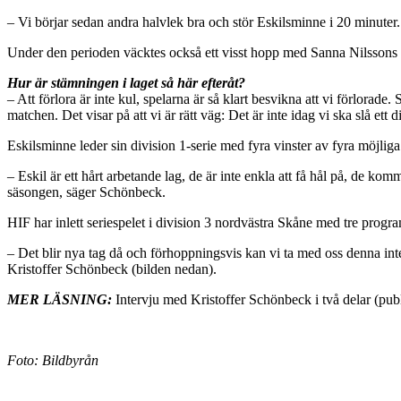
– Vi börjar sedan andra halvlek bra och stör Eskilsminne i 20 minuter.
Under den perioden väcktes också ett visst hopp med Sanna Nilssons (bi
Hur är stämningen i laget så här efteråt?
– Att förlora är inte kul, spelarna är så klart besvikna att vi förlorad
matchen. Det visar på att vi är rätt väg: Det är inte idag vi ska slå ett 
Eskilsminne leder sin division 1-serie med fyra vinster av fyra möjliga
– Eskil är ett hårt arbetande lag, de är inte enkla att få hål på, de 
säsongen, säger Schönbeck.
HIF har inlett seriespelet i division 3 nordvästra Skåne med tre pr
– Det blir nya tag då och förhoppningsvis kan vi ta med oss denna inten
Kristoffer Schönbeck (bilden nedan).
MER LÄSNING:
Intervju med Kristoffer Schönbeck i två delar (pub
Foto: Bildbyrån