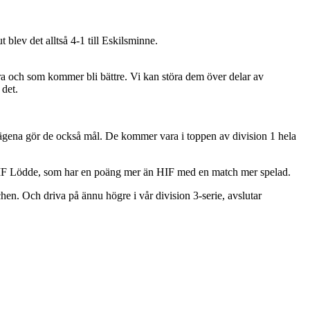
blev det alltså 4-1 till Eskilsminne.
r bra och som kommer bli bättre. Vi kan störa dem över delar av
 det.
r lägena gör de också mål. De kommer vara i toppen av division 1 hela
ot IF Lödde, som har en poäng mer än HIF med en match mer spelad.
chen. Och driva på ännu högre i vår division 3-serie, avslutar