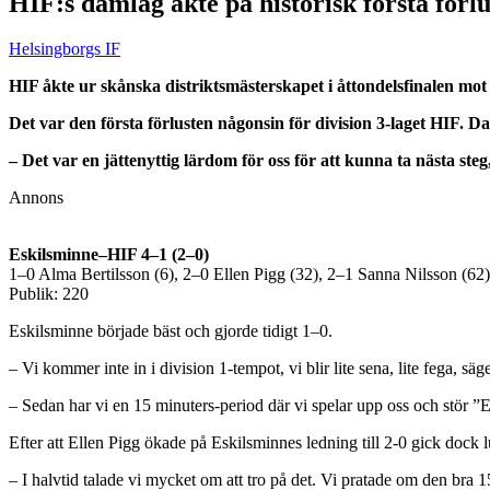
HIF:s damlag åkte på historisk första förlu
Helsingborgs IF
HIF åkte ur skånska distriktsmästerskapet i åttondelsfinalen mot
Det var den första förlusten någonsin för division 3-laget HIF. Da
– Det var en jättenyttig lärdom för oss för att kunna ta nästa ste
Annons
Eskilsminne–HIF 4–1 (2–0)
1–0 Alma Bertilsson (6), 2–0 Ellen Pigg (32), 2–1 Sanna Nilsson (62
Publik: 220
Eskilsminne började bäst och gjorde tidigt 1–0.
– Vi kommer inte in i division 1-tempot, vi blir lite sena, lite fega, 
– Sedan har vi en 15 minuters-period där vi spelar upp oss och stör ”Esk
Efter att Ellen Pigg ökade på Eskilsminnes ledning till 2-0 gick dock l
– I halvtid talade vi mycket om att tro på det. Vi pratade om den bra 15