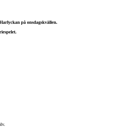
å Harlyckan på onsdagskvällen.
iespelet.
lv.