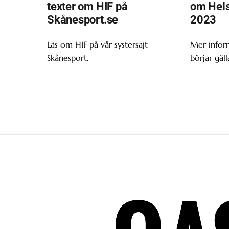
texter om HIF på
om Hels
Skånesport.se
2023
Läs om HIF på vår systersajt
Mer infor
Skånesport.
börjar gäll