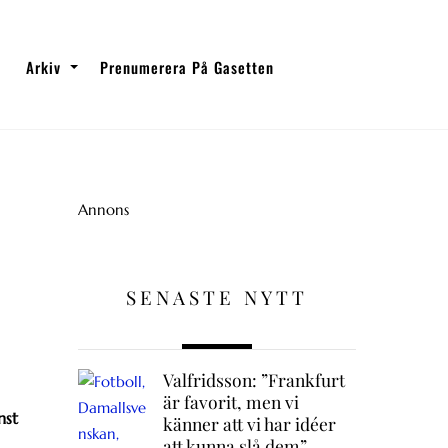
Arkiv
Prenumerera På Gasetten
Annons
SENASTE NYTT
Valfridsson: ”Frankfurt
är favorit, men vi
nst
känner att vi har idéer
att kunna slå dem”