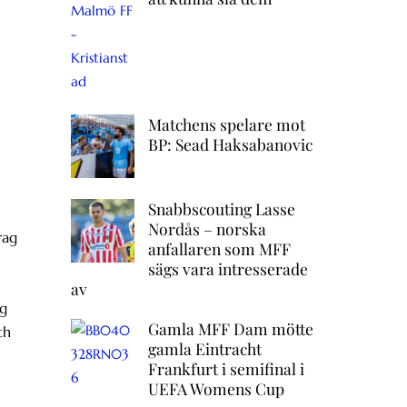
Matchens spelare mot
BP: Sead Haksabanovic
Snabbscouting Lasse
Nordås – norska
rag
anfallaren som MFF
sägs vara intresserade
av
ag
Gamla MFF Dam mötte
ch
gamla Eintracht
Frankfurt i semifinal i
UEFA Womens Cup