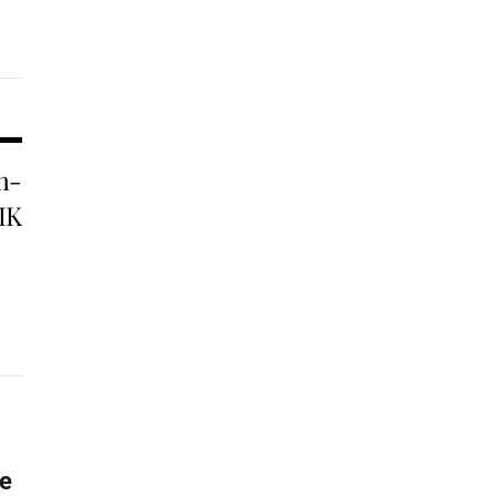
n-
IK
de