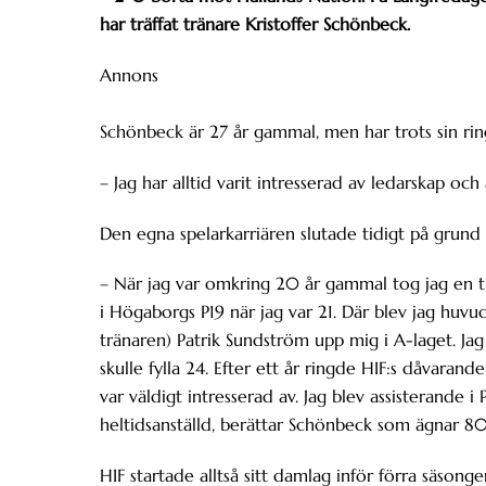
har träffat tränare Kristoffer Schönbeck.
Annons
Schönbeck är 27 år gammal, men har trots sin ring
– Jag har alltid varit intresserad av ledarskap och 
Den egna spelarkarriären slutade tidigt på grund 
– När jag var omkring 20 år gammal tog jag en tr
i Högaborgs P19 när jag var 21. Där blev jag huv
tränaren) Patrik Sundström upp mig i A-laget. Jag
skulle fylla 24. Efter ett år ringde HIF:s dåvaran
var väldigt intresserad av. Jag blev assisterande
heltidsanställd, berättar Schönbeck som ägnar 80
HIF startade alltså sitt damlag inför förra säsonge