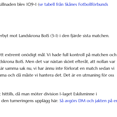
illnaden blev 109-1 (
se tabell från Skånes Fotbollförbunds
byt mot Landskrona BoIS (3-1) i den fjärde sista matchen.
 ett extremt onödigt mål. Vi hade full kontroll på matchen och
dskrona BoIS. Men det var nästan skönt efteråt, att nollan var
är samma sak nu, vi har ännu inte förlorat en match sedan vi
a och då måste vi hantera det. Det är en utmaning för oss
 hittills, då man möter division 1-laget Eskilsminne i
om den turneringens upplägg här:
Så avgörs DM och jakten på e