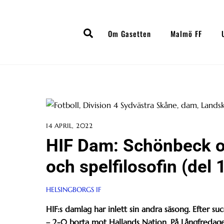
Skip
to
Search
content
Om Gasetten
Malmö FF
14 APRIL, 2022
HIF Dam: Schönbeck o
och spelfilosofin (del 
HELSINGBORGS IF
HIF:s damlag har inlett sin andra säsong. Efter su
– 2-0 borta mot Hallands Nation. På Långfredag