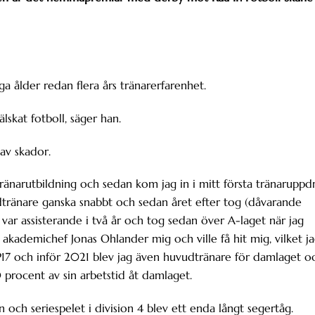
a ålder redan flera års tränarerfarenhet.
älskat fotboll, säger han.
av skador.
änarutbildning och sedan kom jag in i mitt första tränaruppd
udtränare ganska snabbt och sedan året efter tog (dåvarande
 var assisterande i två år och tog sedan över A-laget när jag
de akademichef Jonas Ohlander mig och ville få hit mig, vilket j
 i P17 och inför 2021 blev jag även huvudtränare för damlaget o
 procent av sin arbetstid åt damlaget.
n och seriespelet i division 4 blev ett enda långt segertåg.