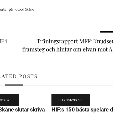
orter på Fotboll Skåne
F i
Träningsrapport MFF: Knudse
framsteg och hintar om elvan mot A
LATED POSTS
BORGS IF
HELSINGBORGS IF
Skåne slutar skriva
HIF:s 150 bästa spelare 