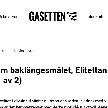
Uefaranken
Min Profil
m baklängesmålet, Elitettan
1 av 2)
ccéåret i division 4 väntar nu trean och serien inleddes med vi
en är det hemmapremiär med derby mot Råå IF. Fotboll Skåne