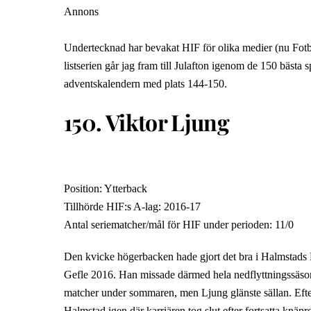
Annons
Undertecknad har bevakat HIF för olika medier (nu Fotbo
listserien går jag fram till Julafton igenom de 150 bästa 
adventskalendern med plats 144-150.
150. Viktor Ljung
Position: Ytterback
Tillhörde HIF:s A-lag: 2016-17
Antal seriematcher/mål för HIF under perioden: 11/0
Den kvicke högerbacken hade gjort det bra i Halmstads
Gefle 2016. Han missade därmed hela nedflyttningssäsonge
matcher under sommaren, men Ljung glänste sällan. Eft
Halmstad igen där karriären tog slut efter fortsatta knäp