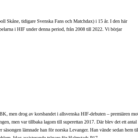
ll Skåne, tidigare Svenska Fans och Matchdax) i 15 år. I den här
spelarna i HIF under denna period, från 2008 till 2022. Vi börjar
 BK, men drog av korsbandet i allsvenska HIF-debuten – premiären mo
n, men var tillbaka lagom till superettan 2017. Där blev det ett antal
er säsongen lämnade han för norska Levanger. Han vände sedan hem til
roblem. Idag assisterande tränare för Halmstads P17.