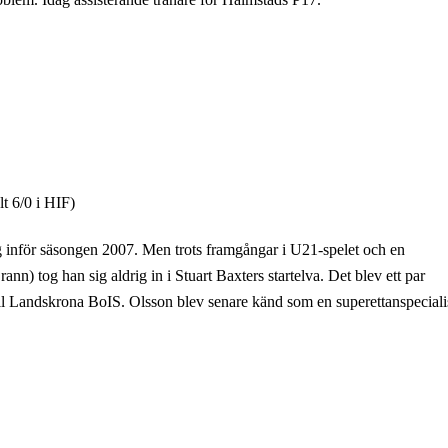
lt 6/0 i HIF)
g inför säsongen 2007. Men trots framgångar i U21-spelet och en
nn) tog han sig aldrig in i Stuart Baxters startelva. Det blev ett par
l Landskrona BoIS. Olsson blev senare känd som en superettanspecialis