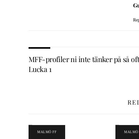
Gu
Rep
MFF-profiler ni inte tänker på så oft
Lucka 1
RE
MALMÖ FF
MALMÖ 