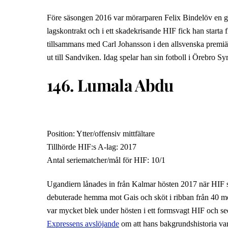
Före säsongen 2016 var mörarparen Felix Bindelöv en g
lagskontrakt och i ett skadekrisande HIF fick han starta
tillsammans med Carl Johansson i den allsvenska premiär
ut till Sandviken. Idag spelar han sin fotboll i Örebro Sy
146. Lumala Abdu
Position: Ytter/offensiv mittfältare
Tillhörde HIF:s A-lag: 2017
Antal seriematcher/mål för HIF: 10/1
Ugandiern lånades in från Kalmar hösten 2017 när HIF sök
debuterade hemma mot Gais och sköt i ribban från 40 met
var mycket blek under hösten i ett formsvagt HIF och se
Expressens avslöjande
om att hans bakgrundshistoria var 