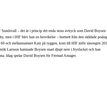
 Sundsvall – det är i princip det enda stora avtryck som David Boysen
ngby, men i HIF blev han en besvikelse – bortsett från den räddade poän
69 och mellannamnet Katz på ryggen, kom till HIF inför säsongen 201
Henrik Larsson hamnade Boysen snart djupt nere i frysfacket och han
ona. Idag spelar David Boysen för Fremad Amager.