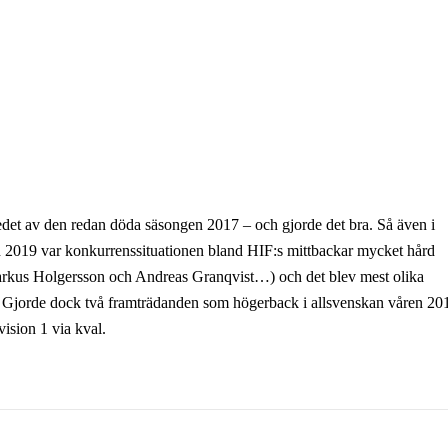
kedet av den redan döda säsongen 2017 – och gjorde det bra. Så även i
 2019 var konkurrenssituationen bland HIF:s mittbackar mycket hård
arkus Holgersson och Andreas Granqvist…) och det blev mest olika
en. Gjorde dock två framträdanden som högerback i allsvenskan våren 20
vision 1 via kval.