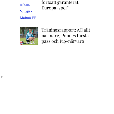
fortsatt garanterat
Europa-spel”
Träningsrapport: AC allt
närmare, Ponnes första
pass och P19-närvaro
t: