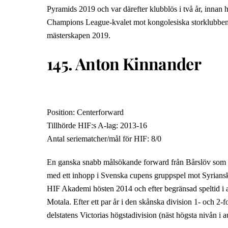
Pyramids 2019 och var därefter klubblös i två år, innan 
Champions League-kvalet mot kongolesiska storklubben
mästerskapen 2019.
145. Anton Kinnander
Position: Centerforward
Tillhörde HIF:s A-lag: 2013-16
Antal seriematcher/mål för HIF: 8/0
En ganska snabb målsökande forward från Bårslöv som va
med ett inhopp i Svenska cupens gruppspel mot Syrianska 
HIF Akademi hösten 2014 och efter begränsad speltid i al
Motala. Efter ett par år i den skånska division 1- och 2-f
delstatens Victorias högstadivision (näst högsta nivån i au