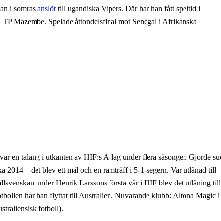
han i somras
anslöt
till ugandiska Vipers. Där har han fått speltid i
 TP Mazembe. Spelade åttondelsfinal mot Senegal i Afrikanska
r en talang i utkanten av HIF:s A-lag under flera säsonger. Gjorde su
2014 – det blev ett mål och en ramträff i 5-1-segern. Var utlånad till
lsvenskan under Henrik Larssons första vår i HIF blev det utlåning till
otbollen har han flyttat till Australien. Nuvarande klubb: Altona Magic i
straliensisk fotboll).