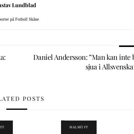
stav Lundblad
orter på Fotboll Skåne
a:
Daniel Andersson: ”Man kan inte b
sjua i Allsvensk
LATED POSTS
FF
MALMÖ FF