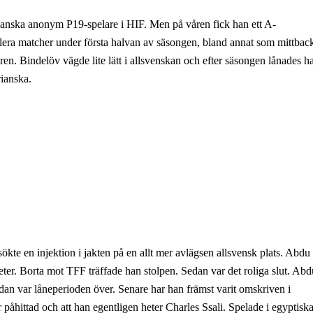
anska anonym P19-spelare i HIF. Men på våren fick han ett A-
 flera matcher under första halvan av säsongen, bland annat som mittbac
en. Bindelöv vägde lite lätt i allsvenskan och efter säsongen lånades h
rianska.
te en injektion i jakten på en allt mer avlägsen allsvensk plats. Abdu
er. Borta mot TFF träffade han stolpen. Sedan var det roliga slut. Abd
dan var låneperioden över. Senare har han främst varit omskriven i
påhittad och att han egentligen heter Charles Ssali. Spelade i egyptisk