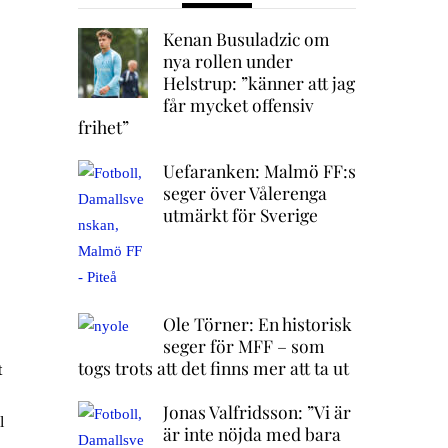
Kenan Busuladzic om
nya rollen under
Helstrup: ”känner att jag
får mycket offensiv
frihet”
Uefaranken: Malmö FF:s
seger över Vålerenga
utmärkt för Sverige
Ole Törner: En historisk
seger för MFF – som
togs trots att det finns mer att ta ut
t
Jonas Valfridsson: ”Vi är
l
är inte nöjda med bara