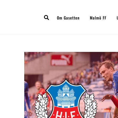
Skip
to
Search
content
Om Gasetten
Malmö FF