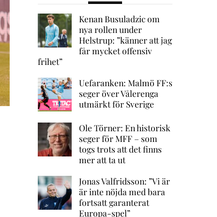
Kenan Busuladzic om
nya rollen under
Helstrup: ”känner att jag
får mycket offensiv
frihet”
Uefaranken: Malmö FF:s
seger över Vålerenga
utmärkt för Sverige
Ole Törner: En historisk
seger för MFF – som
togs trots att det finns
mer att ta ut
Jonas Valfridsson: ”Vi är
är inte nöjda med bara
fortsatt garanterat
Europa-spel”