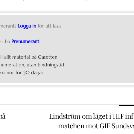
merant?
Logga in
för att läsa.
er bli
Prenumerant
ill allt material på Gasetten
umeration, utan bindningstid
kronor för 30 dagar
på
Lindström om läget i HIF inf
matchen mot GIF Sundsva