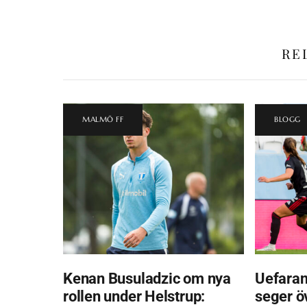
RE
MALMÖ FF
BLOGG
Kenan Busuladzic om nya
Uefaran
rollen under Helstrup:
seger ö