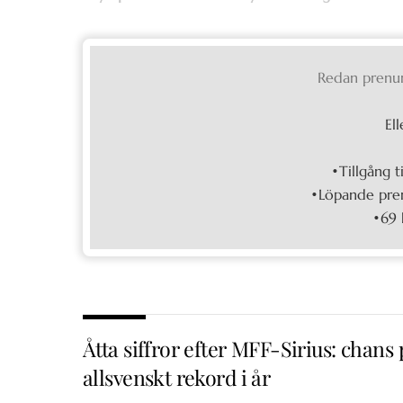
Redan prenu
Ell
•Tillgång t
•Löpande pren
•69 
Åtta siffror efter MFF-Sirius: chans 
allsvenskt rekord i år