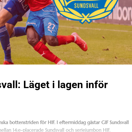
all: Läget i lagen inför
nska bottenstriden för HIF. I eftermiddag gästar GIF Sundsvall
ellan 14:e-placerade Sundsvall och seriejumbon HIF.