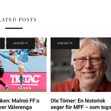
LATED POSTS
,
MALMÖ FF
MALMÖ FF
ken: Malmö FF:s
Ole Törner: En historisk
ver Vålerenga
seger för MFF – som tog