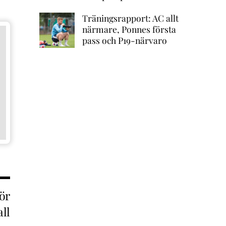
Träningsrapport: AC allt
närmare, Ponnes första
pass och P19-närvaro
ör
ll