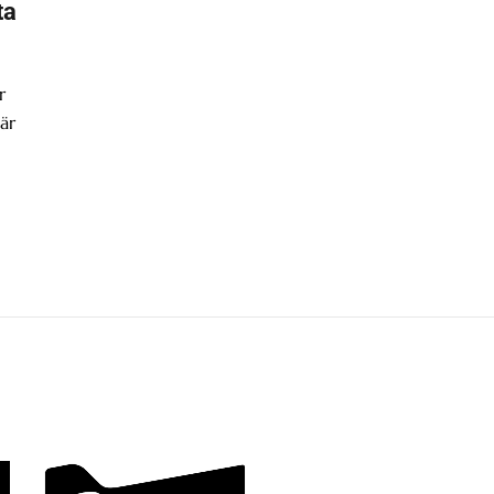
ta
r
är