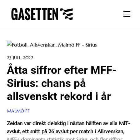
Skip
to
Men
content
23 JULI, 2022
Åtta siffror efter MFF-
Sirius: chans på
allsvenskt rekord i år
MALMÖ FF
Zeidan var direkt delaktig i nästan hälften av alla MFF-
avslut, ett snitt på 26 avslut per match i Allsvenskan,
MFF:s dominanta statistik mot Sirius, och fler siffror