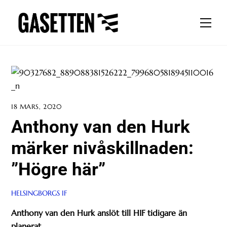
Skip
to
Men
content
18 MARS, 2020
Anthony van den Hurk
märker nivåskillnaden:
”Högre här”
HELSINGBORGS IF
Anthony van den Hurk anslöt till HIF tidigare än
planerat.