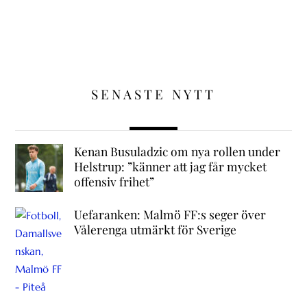
SENASTE NYTT
Kenan Busuladzic om nya rollen under
Helstrup: ”känner att jag får mycket
offensiv frihet”
Uefaranken: Malmö FF:s seger över
Vålerenga utmärkt för Sverige