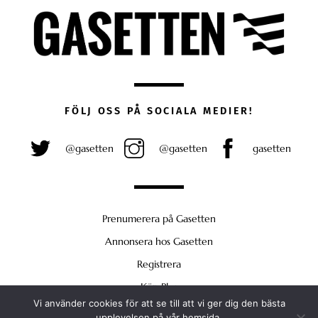
FÖLJ OSS PÅ SOCIALA MEDIER!
@gasetten
@gasetten
gasetten
Prenumerera på Gasetten
Annonsera hos Gasetten
Registrera
Köp Plus
Vi använder cookies för att se till att vi ger dig den bästa
Back
upplevelsen på vår hemsida.