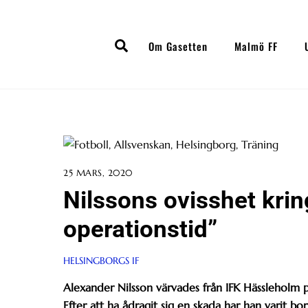
Skip
to
Search
content
Om Gasetten
Malmö FF
25 MARS, 2020
Nilssons ovisshet kri
operationstid”
HELSINGBORGS IF
Alexander Nilsson värvades från IFK Hässleholm 
Efter att ha ådragit sig en skada har han varit bor