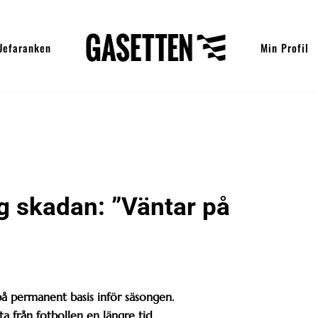
Uefaranken
Min Profil
ng skadan: ”Väntar på
på permanent basis inför säsongen.
ta från fotbollen en längre tid.