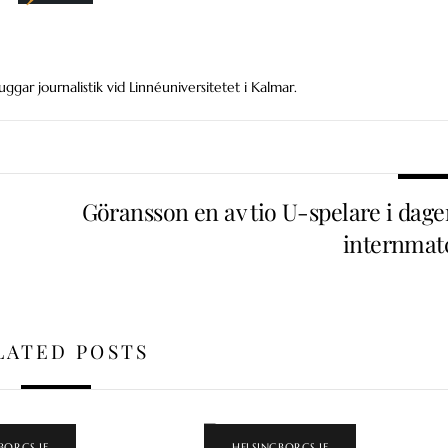
uggar journalistik vid Linnéuniversitetet i Kalmar.
Göransson en av tio U-spelare i dage
internmat
LATED POSTS
BORGS IF
HELSINGBORGS IF