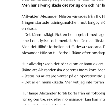
Men hur allvarlig skada det rör sig om och när han
Målvakten Alexander Nilsson värvades från IFK Häs
åringen startade träningsmatchen mot Lyngby BK m
en skada.
– Det känns tråkigt. Fick en hel uppstart med laget,
inne i det, fysiskt och mentalt. Sen får man först
Men det tillhör fotbollen att få dessa skadorna. 
Alexander Nilsson till Fotboll Skåne efter onsdag
Hur allvarlig skada det rör sig om är ännu oklart.
Skåne att Alexander ska opereras inom kort. Men
– Status nu är att jag väntar på en operationsti
– Det är en meniskskada. Mer vet jag inte förrän d
Hur länge Alexander förbli borta från en fotbolls
rör sig om tre, sex eller nio månader kan han int