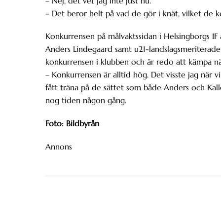
– Nej, det vet jag inte just nu.
– Det beror helt på vad de gör i knät, vilket de ko
Konkurrensen på målvaktssidan i Helsingborgs IF 
Anders Lindegaard samt u21-landslagsmeriterade
konkurrensen i klubben och är redo att kämpa när 
– Konkurrensen är alltid hög. Det visste jag när 
fått träna på de sättet som både Anders och Kall
nog tiden någon gång.
Foto: Bildbyrån
Annons