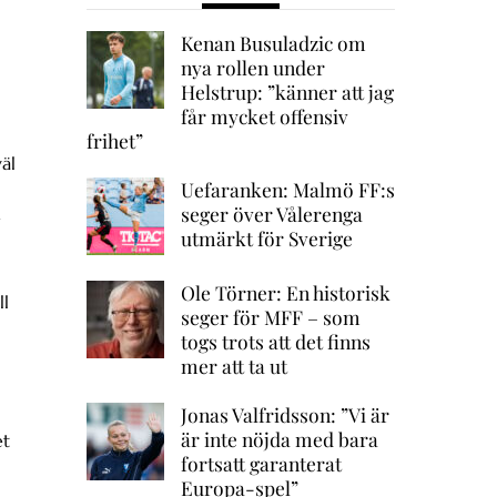
Kenan Busuladzic om
nya rollen under
Helstrup: ”känner att jag
får mycket offensiv
frihet”
väl
Uefaranken: Malmö FF:s
seger över Vålerenga
utmärkt för Sverige
Ole Törner: En historisk
ll
seger för MFF – som
togs trots att det finns
mer att ta ut
Jonas Valfridsson: ”Vi är
är inte nöjda med bara
et
fortsatt garanterat
Europa-spel”