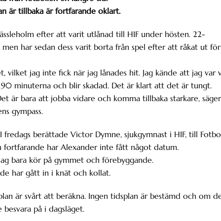
 är tillbaka är fortfarande oklart.
sleholm efter att varit utlånad till HIF under hösten. 22-
en har sedan dess varit borta från spel efter att råkat ut för
 vilket jag inte fick när jag lånades hit. Jag kände att jag var 
a 90 minuterna och blir skadad. Det är klart att det är tungt.
Det är bara att jobba vidare och komma tillbaka starkare, säger
ens gympass.
 I fredags berättade Victor Dymne, sjukgymnast i HIF, till Fotbo
 fortfarande har Alexander inte fått något datum.
d. Jag bara kör på gymmet och förebyggande.
e har gått in i knät och kollat.
plan är svårt att beräkna. Ingen tidsplan är bestämd och om d
e besvara på i dagsläget.