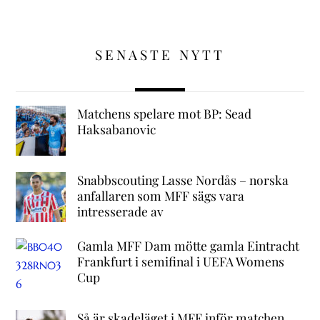
SENASTE NYTT
Matchens spelare mot BP: Sead
Haksabanovic
Snabbscouting Lasse Nordås – norska
anfallaren som MFF sägs vara
intresserade av
Gamla MFF Dam mötte gamla Eintracht
Frankfurt i semifinal i UEFA Womens
Cup
Så är skadeläget i MFF inför matchen