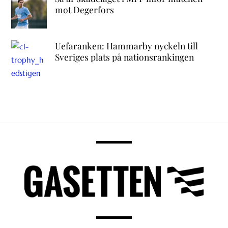
mot Degerfors
Uefaranken: Hammarby nyckeln till
Sveriges plats på nationsrankingen