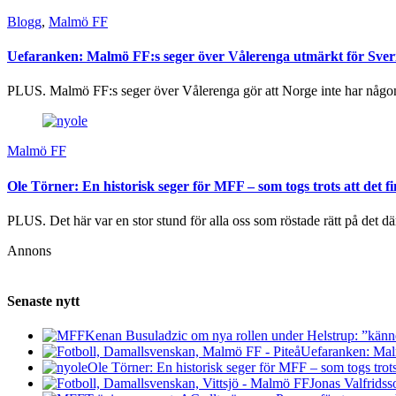
Blogg
,
Malmö FF
Uefaranken: Malmö FF:s seger över Vålerenga utmärkt för Sver
PLUS. Malmö FF:s seger över Vålerenga gör att Norge inte har någon 
Malmö FF
Ole Törner: En historisk seger för MFF – som togs trots att det fi
PLUS. Det här var en stor stund för alla oss som röstade rätt på det dä
Annons
Senaste nytt
Kenan Busuladzic om nya rollen under Helstrup: ”känner 
Uefaranken: Malm
Ole Törner: En historisk seger för MFF – som togs trots a
Jonas Valfridss