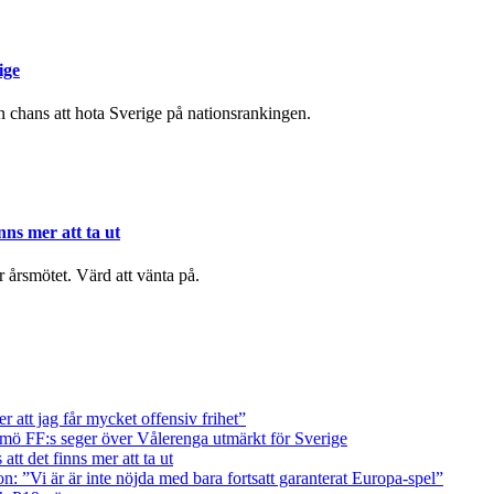
ige
chans att hota Sverige på nationsrankingen.
nns mer att ta ut
r årsmötet. Värd att vänta på.
att jag får mycket offensiv frihet”
ö FF:s seger över Vålerenga utmärkt för Sverige
tt det finns mer att ta ut
on: ”Vi är är inte nöjda med bara fortsatt garanterat Europa-spel”