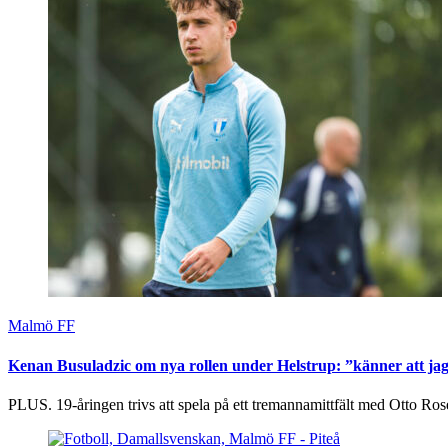
Malmö FF
Kenan Busuladzic om nya rollen under Helstrup: ”känner att jag 
PLUS. 19-åringen trivs att spela på ett tremannamittfält med Otto R