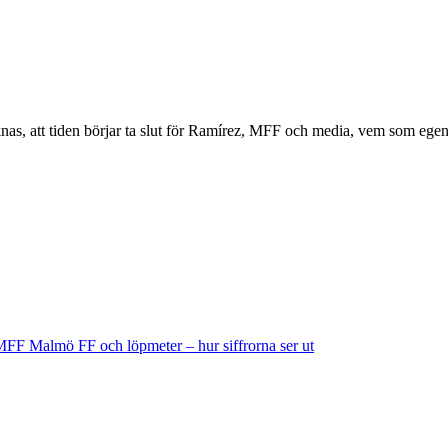
as, att tiden börjar ta slut för Ramírez, MFF och media, vem som egent
 MFF
Malmö FF och löpmeter – hur siffrorna ser ut