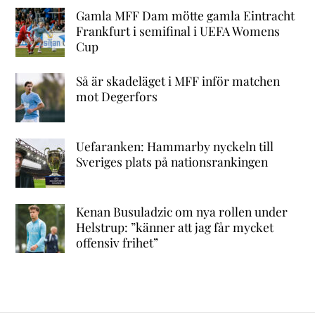
Gamla MFF Dam mötte gamla Eintracht
Frankfurt i semifinal i UEFA Womens
Cup
Så är skadeläget i MFF inför matchen
mot Degerfors
Uefaranken: Hammarby nyckeln till
Sveriges plats på nationsrankingen
Kenan Busuladzic om nya rollen under
Helstrup: ”känner att jag får mycket
offensiv frihet”