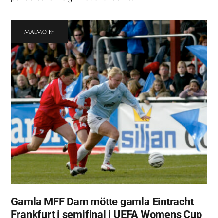
MALMÖ FF
Gamla MFF Dam mötte gamla Eintracht
Frankfurt i semifinal i UEFA Womens Cup