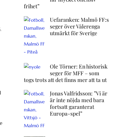
frihet”
Uefaranken: Malmö FF:s
seger över Vålerenga
.
utmärkt för Sverige
Ole Törner: En historisk
seger för MFF – som
togs trots att det finns mer att ta ut
l
Jonas Valfridsson: ”Vi är
är inte nöjda med bara
fortsatt garanterat
Europa-spel”
te