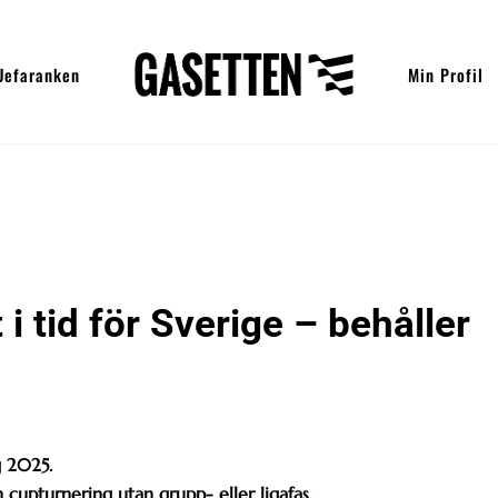
Uefaranken
Min Profil
 tid för Sverige – behåller
g 2025.
 cupturnering utan grupp- eller ligafas.