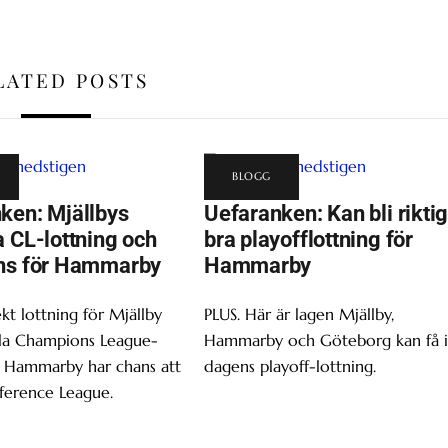
LATED POSTS
BLOGG
ken: Mjällbys
Uefaranken: Kan bli riktig
a CL-lottning och
bra playofflottning för
ns för Hammarby
Hammarby
ekt lottning för Mjällby
PLUS. Här är lagen Mjällby,
a Champions League-
Hammarby och Göteborg kan få 
h Hammarby har chans att
dagens playoff-lottning.
nference League.