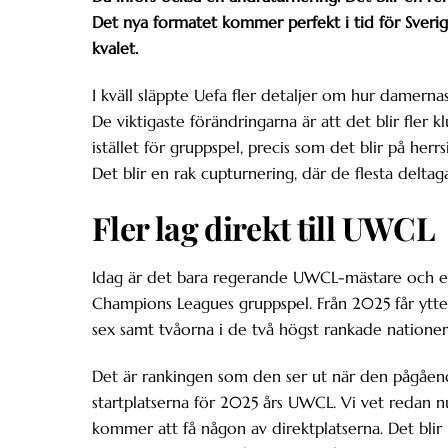
Det nya formatet kommer perfekt i tid för Sverig
kvalet.
I kväll släppte Uefa fler detaljer om hur dame
De viktigaste förändringarna är att det blir fler k
istället för gruppspel, precis som det blir på he
Det blir en rak cupturnering, där de flesta delta
Fler lag direkt till UWCL
Idag är det bara regerande UWCL-mästare och ett
Champions Leagues gruppspel. Från 2025 får ytter
sex samt tvåorna i de två högst rankade natione
Det är rankingen som den ser ut när den pågåen
startplatserna för 2025 års UWCL. Vi vet redan nu
kommer att få någon av direktplatserna. Det blir 