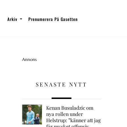
Arkiv
Prenumerera På Gasetten
Annons
SENASTE NYTT
Kenan Busuladzic om
nya rollen under
Helstrup: ”känner att jag
får mycket offensiv