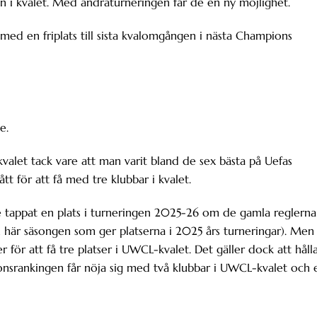
n i kvalet. Med andraturneringen får de en ny möjlighet.
med en friplats till sista kvalomgången i nästa Champions
ge.
valet tack vare att man varit bland de sex bästa på Uefas
ått för att få med tre klubbar i kvalet.
ade tappat en plats i turneringen 2025-26 om de gamla reglerna
den här säsongen som ger platserna i 2025 års turneringar). Men
 för att få tre platser i UWCL-kvalet. Det gäller dock att håll
tionsrankingen får nöja sig med två klubbar i UWCL-kvalet och 