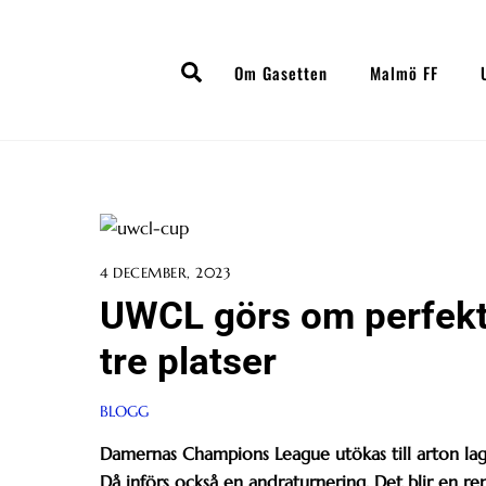
Skip
to
Search
content
Om Gasetten
Malmö FF
4 DECEMBER, 2023
UWCL görs om perfekt i
tre platser
BLOGG
Damernas Champions League utökas till arton la
Då införs också en andraturnering. Det blir en ren