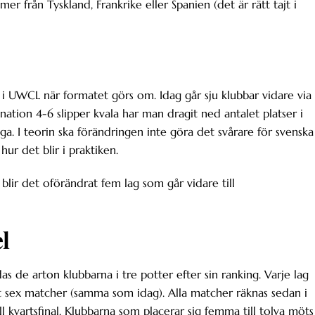
r från Tyskland, Frankrike eller Spanien (det är rätt tajt i
en i UWCL när formatet görs om. Idag går sju klubbar vidare via
 nation 4-6 slipper kvala har man dragit ned antalet platser i
. I teorin ska förändringen inte göra det svårare för svenska
 hur det blir i praktiken.
 blir det oförändrat fem lag som går vidare till
l
s de arton klubbarna i tre potter efter sin ranking. Varje lag
talt sex matcher (samma som idag). Alla matcher räknas sedan i
l kvartsfinal. Klubbarna som placerar sig femma till tolva möts 