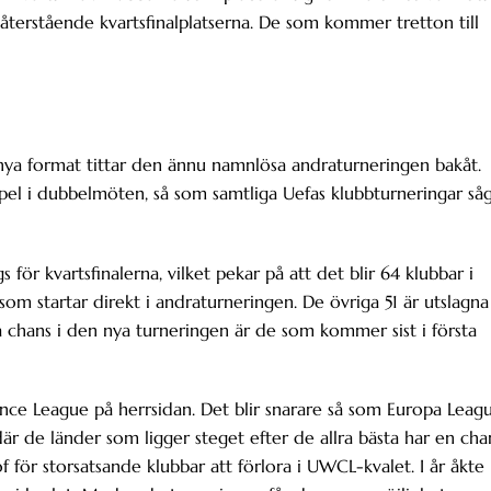
terstående kvartsfinalplatserna. De som kommer tretton till
a format tittar den ännu namnlösa andraturneringen bakåt.
pspel i dubbelmöten, så som samtliga Uefas klubbturneringar så
för kvartsfinalerna, vilket pekar på att det blir 64 klubbar i
om startar direkt i andraturneringen. De övriga 51 är utslagna
 chans i den nya turneringen är de som kommer sist i första
nce League på herrsidan. Det blir snarare så som Europa Leag
är de länder som ligger steget efter de allra bästa har en cha
of för storsatsande klubbar att förlora i UWCL-kvalet. I år åkte