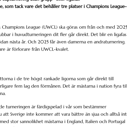
e, som tack vare det behåller tre platser i Champions League-
rnas Champions League (UWCL) ska göras om från och med 2025
lubbar i huvudturneringen dit fler går direkt. Det blir en ligafas
rrsidan nästa år. Och 2025 får även damerna en andraturnering.
gare är förlorare från UWCL-kvalet.
orna i de tre högst rankade ligorna som går direkt till
ligare fem lag den förmånen. Det är mästarna i nation fyra til
rna.
de turneringen är färdigspelad i vår som bestämmer
 att Sverige inte kommer att vara bättre än sjua och alltså in
med stor sannolikhet mästarna i England, Italien och Portugal