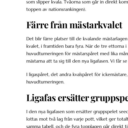
som slipper kvala. Tvåorna som går in direkt komme
toppen av nationsrankingen).
Färre från mästarkvalet
Det blir färre platser till de kvalande mästarlag
kvalet, i framtiden bara fyra. När de tre ettorna i
huvudturneringen för mästarspåret med lika många
mästarna att ta sig till den nya ligafasen. Vi får se
I ligaspåret, det andra kvalspåret för ickemästare,
huvudturneringen.
Ligafas ersätter gruppspe
I den nya ligafasen som ersätter gruppspelet seeda
lottas mot två lag från varje pott, vilket ger to
samma tabell, och de fyra topplagen går direkt til