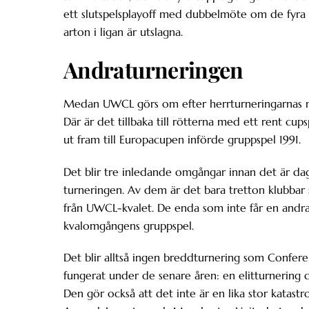
ett slutspelsplayoff med dubbelmöte om de fyra å
arton i ligan är utslagna.
Andraturneringen
Medan UWCL görs om efter herrturneringarnas ny
Där är det tillbaka till rötterna med ett rent cu
ut fram till Europacupen införde gruppspel 1991.
Det blir tre inledande omgångar innan det är dags 
turneringen. Av dem är det bara tretton klubbar s
från UWCL-kvalet. De enda som inte får en andra
kvalomgångens gruppspel.
Det blir alltså ingen breddturnering som Confere
fungerat under de senare åren: en elitturnering d
Den gör också att det inte är en lika stor katastr