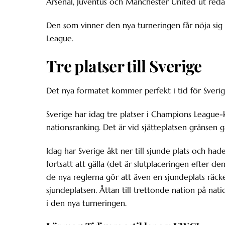
Arsenal, Juventus och Manchester United ut reda
Den som vinner den nya turneringen får nöja sig 
League.
Tre platser till Sverige
Det nya formatet kommer perfekt i tid för Sveri
Sverige har idag tre platser i Champions League-k
nationsranking. Det är vid sjätteplatsen gränsen g
Idag har Sverige åkt ner till sjunde plats och h
fortsatt att gälla (det är slutplaceringen efter 
de nya reglerna gör att även en sjundeplats räcker
sjundeplatsen. Åttan till trettonde nation på na
i den nya turneringen.