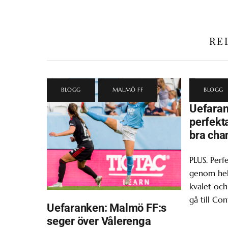
RE
BLOGG
,
MALMÖ FF
BLOGG
Uefaran
perfekt
bra cha
PLUS. Perf
genom hel
kvalet oc
gå till Co
Uefaranken: Malmö FF:s
seger över Vålerenga