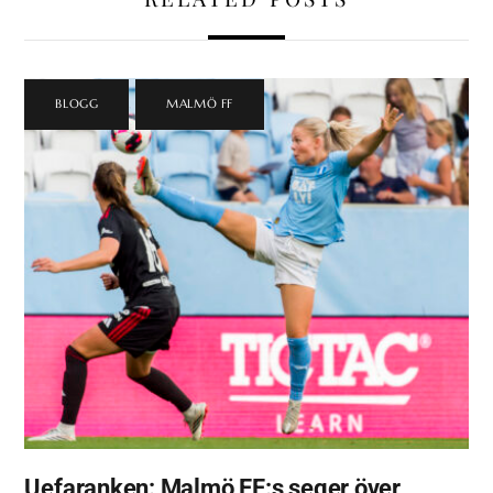
BLOGG
,
MALMÖ FF
Uefaranken: Malmö FF:s seger över