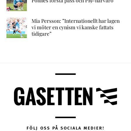
Ponnes första pass och P19-närvaro
Mia Persson: ”Internationellt har lagen
vi möter en cynism vi kanske fattats
tidigare”
FÖLJ OSS PÅ SOCIALA MEDIER!