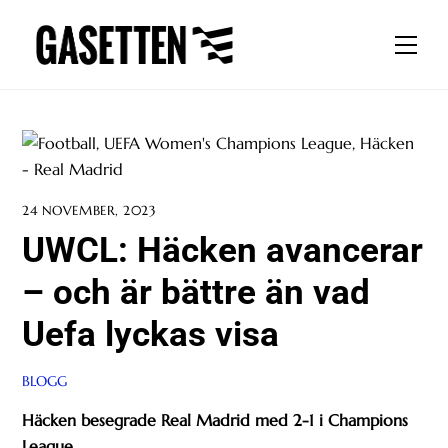
Skip
to
Men
content
24 NOVEMBER, 2023
UWCL: Häcken avancerar
– och är bättre än vad
Uefa lyckas visa
BLOGG
Häcken besegrade Real Madrid med 2-1 i Champions
League.