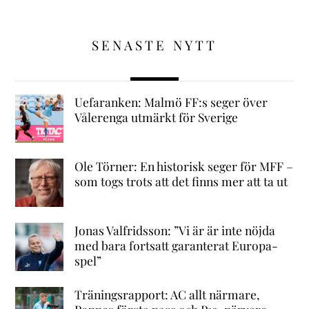
SENASTE NYTT
Uefaranken: Malmö FF:s seger över
Vålerenga utmärkt för Sverige
Ole Törner: En historisk seger för MFF –
som togs trots att det finns mer att ta ut
Jonas Valfridsson: ”Vi är är inte nöjda
med bara fortsatt garanterat Europa-
spel”
Träningsrapport: AC allt närmare,