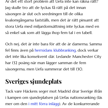
Är det ett stort problem att Uefa inte kan räkna rätt?
Jag skulle tro att de lyckas få rätt på det innan
säsongen är slut och seedningen till de olika
kvalomgångarna fastställs, men det är rätt pinsamt att
stora Uefa med miljardomsättning inte lyckas med en
så enkel sak som att lägga ihop fem tal i en tabell.
Och nej, det är inte bara för att de är damerna. Samma
fel finns även på
herrsidans klubbranking
, dock verkar
det inte lika konsekvent där. Ledande Manchester City
har 132 poäng när man lägger samman de fem
säsongerna, men Uefa summerar det till 130.
Sveriges sjundeplats
Tack vare Häckens seger mot Madrid drar Sverige ifrån
i kampen om sjundeplatsen på Uefas nationsranking (läs
mer om den
i mitt förra inlägg
). Av de konkurrerande