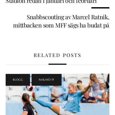
Stadion redan i januari och februari
Snabbscouting av Marcel Ratnik,
mittbacken som MFF sägs ha budat på
RELATED POSTS
BLOGG
,
MALMÖ FF