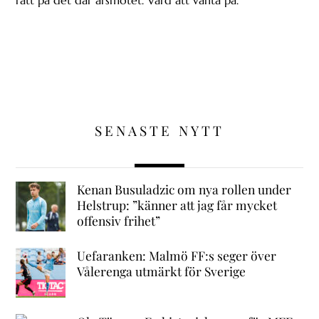
SENASTE NYTT
Kenan Busuladzic om nya rollen under
Helstrup: ”känner att jag får mycket
offensiv frihet”
Uefaranken: Malmö FF:s seger över
Vålerenga utmärkt för Sverige