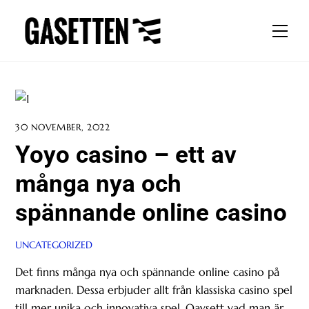
Skip
to
Men
content
30 NOVEMBER, 2022
Yoyo casino – ett av
många nya och
spännande online casino
UNCATEGORIZED
Det finns många nya och spännande online casino på
marknaden. Dessa erbjuder allt från klassiska casino spel
till mer unika och innovativa spel. Oavsett vad man är