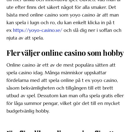
ute efter finns det säkert något för alla smaker. Det
bästa med online casino som yoyo casino är att man
kan spela i lugn och ro, du kan enkelt klicka in på t
ex
https://yoyo-casino.se/
och slå dig ner i soffan och
njuta av att spela.
Fler väljer online casino som hobby
Online casino är ett av de mest populära sätten att
spela casino idag. Många människor uppskattar
fördelarna med att spela online på t ex yoyo casino,
såsom bekvämligheten och tillgången till ett brett
utbud av spel. Dessutom kan man ofta spela gratis eller
för låga summor pengar, vilket gör det till en mycket
budgetvänlig hobby.