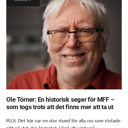
Ole Törner: En historisk seger för MFF –
som togs trots att det finns mer att ta ut
PLUS. Det här var en stor stund för alla oss som röstade
rätt på det där årsmötet. Värd att vänta på.