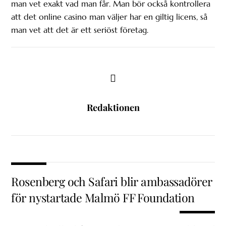
man vet exakt vad man får. Man bör också kontrollera
att det online casino man väljer har en giltig licens, så
man vet att det är ett seriöst företag.
Redaktionen
Rosenberg och Safari blir ambassadörer
för nystartade Malmö FF Foundation