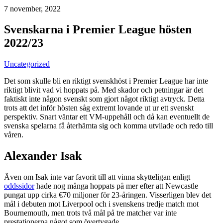
7 november, 2022
Svenskarna i Premier League hösten
2022/23
Uncategorized
Det som skulle bli en riktigt svenskhöst i Premier League har inte
riktigt blivit vad vi hoppats på. Med skador och petningar är det
faktiskt inte någon svenskt som gjort något riktigt avtryck. Detta
trots att det inför hösten såg extremt lovande ut ur ett svenskt
perspektiv. Snart väntar ett VM-uppehåll och då kan eventuellt de
svenska spelarna få återhämta sig och komma utvilade och redo till
våren.
Alexander Isak
Även om Isak inte var favorit till att vinna skytteligan enligt
oddssidor
hade nog många hoppats på mer efter att Newcastle
pungat upp cirka €70 miljoner för 23-åringen. Visserligen blev det
mål i debuten mot Liverpool och i svenskens tredje match mot
Bournemouth, men trots två mål på tre matcher var inte
prestationerna något som övertygade.