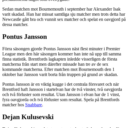
Sedan matchen mot Bournemouth i september har Alexander Isak
varit skadad. Han har missat samtliga sju matcher men trots detta har
Newcastle gått bra och vunnit sex matcher och spelat en oavgjord på
dessa matcher.
Pontus Jansson
Förra säsongen gjorde Pontus Jansson näst flest minuter i Premier
League men den här säsongen kommer han inte nå upp till samma
finna statistik. Brentfords lagkapten inledde visserligen de första
matcherna från start men därefter missade han tre av de sex
kommande matcherna. Efter matchen mot Bournemouth den 1
oktober har Jansson varit borta från truppen på grund av skadan.
Pontus Jansson är en viktig kugge i det centrala försvaret och när
Brentford haft Jansson i startelvan har de två vinster, två oavgjorda
och två förluster som resultat. Utan Jansson i elvan har de 1 vinst,
fyra oavgjorda och två förluster som resultat. Spela på Brentfords
matcher hos
Snabbare
.
Dejan Kulusevski