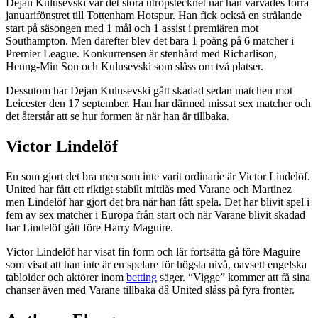
Dejan Kulusevski var det stora utropstecknet när han värvades förra
januarifönstret till Tottenham Hotspur. Han fick också en strålande
start på säsongen med 1 mål och 1 assist i premiären mot
Southampton. Men därefter blev det bara 1 poäng på 6 matcher i
Premier League. Konkurrensen är stenhård med Richarlison,
Heung-Min Son och Kulusevski som slåss om två platser.
Dessutom har Dejan Kulusevski gått skadad sedan matchen mot
Leicester den 17 september. Han har därmed missat sex matcher och
det återstår att se hur formen är när han är tillbaka.
Victor Lindelöf
En som gjort det bra men som inte varit ordinarie är Victor Lindelöf.
United har fått ett riktigt stabilt mittlås med Varane och Martinez
men Lindelöf har gjort det bra när han fått spela. Det har blivit spel i
fem av sex matcher i Europa från start och när Varane blivit skadad
har Lindelöf gått före Harry Maguire.
Victor Lindelöf har visat fin form och lär fortsätta gå före Maguire
som visat att han inte är en spelare för högsta nivå, oavsett engelska
tabloider och aktörer inom
betting
säger. “Vigge” kommer att få sina
chanser även med Varane tillbaka då United slåss på fyra fronter.