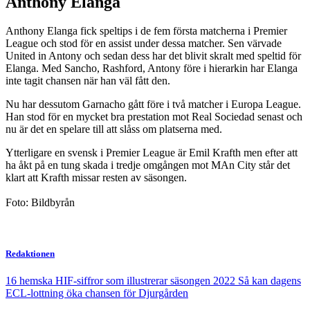
Anthony Elanga
Anthony Elanga fick speltips i de fem första matcherna i Premier
League och stod för en assist under dessa matcher. Sen värvade
United in Antony och sedan dess har det blivit skralt med speltid för
Elanga. Med Sancho, Rashford, Antony före i hierarkin har Elanga
inte tagit chansen när han väl fått den.
Nu har dessutom Garnacho gått före i två matcher i Europa League.
Han stod för en mycket bra prestation mot Real Sociedad senast och
nu är det en spelare till att slåss om platserna med.
Ytterligare en svensk i Premier League är Emil Krafth men efter att
ha åkt på en tung skada i tredje omgången mot MAn City står det
klart att Krafth missar resten av säsongen.
Foto: Bildbyrån
Redaktionen
16 hemska HIF-siffror som illustrerar säsongen 2022
Så kan dagens
ECL-lottning öka chansen för Djurgården