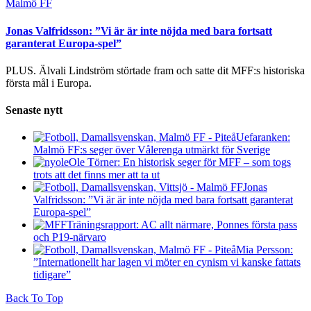
Malmö FF
Jonas Valfridsson: ”Vi är är inte nöjda med bara fortsatt
garanterat Europa-spel”
PLUS. Älvali Lindström störtade fram och satte dit MFF:s historiska
första mål i Europa.
Senaste nytt
Uefaranken:
Malmö FF:s seger över Vålerenga utmärkt för Sverige
Ole Törner: En historisk seger för MFF – som togs
trots att det finns mer att ta ut
Jonas
Valfridsson: ”Vi är är inte nöjda med bara fortsatt garanterat
Europa-spel”
Träningsrapport: AC allt närmare, Ponnes första pass
och P19-närvaro
Mia Persson:
”Internationellt har lagen vi möter en cynism vi kanske fattats
tidigare”
Back To Top