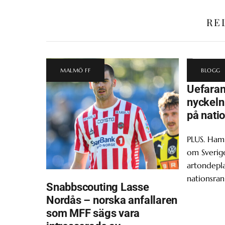
RE
MALMÖ FF
BLOGG
Uefara
nyckeln 
på nati
PLUS. Ham
om Sverige
artondepl
nationsran
Snabbscouting Lasse
Nordås – norska anfallaren
som MFF sägs vara