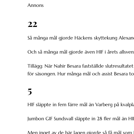
Annons
22
Så många mål gjorde Häckens skyttekung Alexander
Och så många mål gjorde även HIF i årets allsven
Tillägg: När Nahir Besara fastställde slutresulta
för säsongen. Hur många mål och assist Besara tot
5
HIF släppte in fem färre mål än Varberg på kvalpl
Jumbon GIF Sundsvall släppte in 28 fler mål än HIF
Men inget av de här lagen gjorde så få mål som H