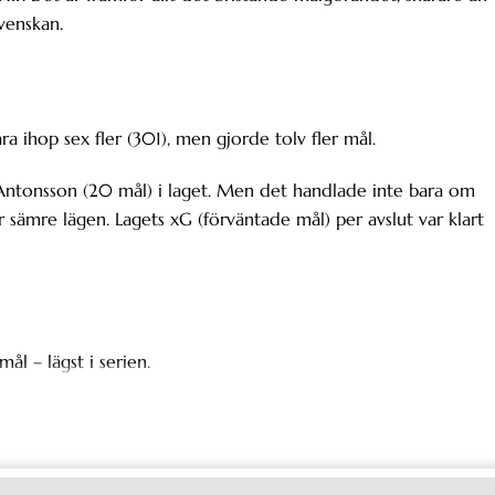
svenskan.
ra ihop sex fler (301), men gjorde tolv fler mål.
ntonsson (20 mål) i laget. Men det handlade inte bara om
ut ur sämre lägen. Lagets xG (förväntade mål) per avslut var klart
ål – lägst i serien.