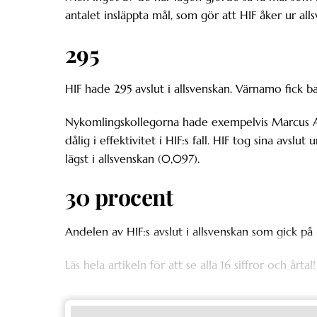
antalet insläppta mål, som gör att HIF åker ur all
295
HIF hade 295 avslut i allsvenskan. Värnamo fick ba
Nykomlingskollegorna hade exempelvis Marcus A
dålig i effektivitet i HIF:s fall. HIF tog sina avsl
lägst i allsvenskan (0,097).
30 procent
Andelen av HIF:s avslut i allsvenskan som gick på m
Läs hela artikeln för att se alla 16 siffror och årtal!