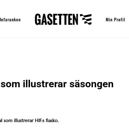
Uefaranken
Min Profil
 som illustrerar säsongen
l som illustrerar HIF:s fiasko.