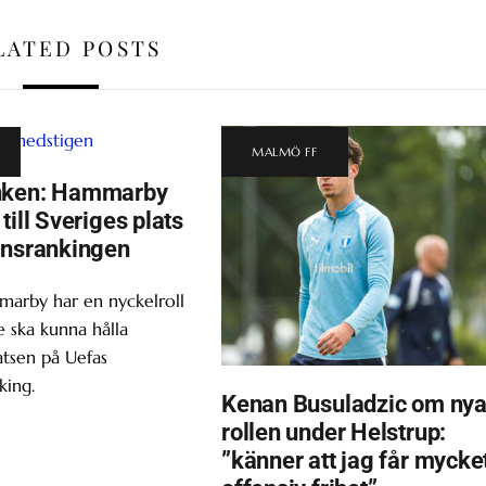
LATED POSTS
MALMÖ FF
nken: Hammarby
till Sveriges plats
onsrankingen
marby har en nyckelroll
 ska kunna hålla
atsen på Uefas
king.
Kenan Busuladzic om ny
rollen under Helstrup:
”känner att jag får mycke