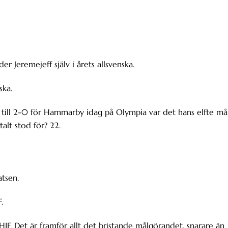
 Jeremejeff själv i årets allsvenska.
ska.
tet till 2-0 för Hammarby idag på Olympia var det hans elfte må
alt stod för? 22.
atsen.
.
IF. Det är framför allt det bristande målgörandet, snarare än