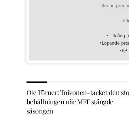
Redan prenu
Ell
•Tillgång t
•Löpande pren
•69 
Ole Törner: Toivonen-tacket den st
behållningen när MFF stängde
säsongen