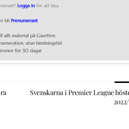
merant?
Logga in
för att läsa.
er bli
Prenumerant
ill allt material på Gasetten
umeration, utan bindningstid
kronor för 30 dagar
ora
Svenskarna i Premier League höst
2022/