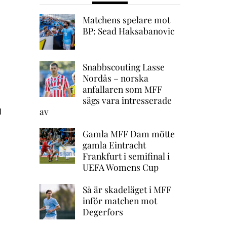
Matchens spelare mot
BP: Sead Haksabanovic
Snabbscouting Lasse
Nordås – norska
anfallaren som MFF
sägs vara intresserade
av
l
Gamla MFF Dam mötte
gamla Eintracht
Frankfurt i semifinal i
UEFA Womens Cup
Så är skadeläget i MFF
inför matchen mot
Degerfors