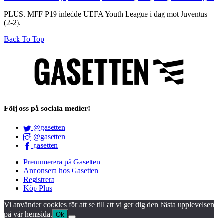
PLUS. MFF P19 inledde UEFA Youth League i dag mot Juventus
(2-2).
Back To Top
Följ oss på sociala medier!
@gasetten
@gasetten
gasetten
Prenumerera på Gasetten
Annonsera hos Gasetten
Registrera
Köp Plus
Vi använder cookies för att se till att vi ger dig den bästa upplevelsen
på vår hemsida.
Ok