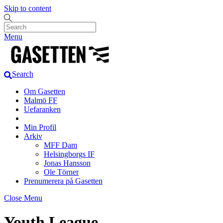
Skip to content
Menu
Search
Om Gasetten
Malmö FF
Uefaranken
Min Profil
Arkiv
MFF Dam
Helsingborgs IF
Jonas Hansson
Ole Törner
Prenumerera på Gasetten
Close Menu
Youth League