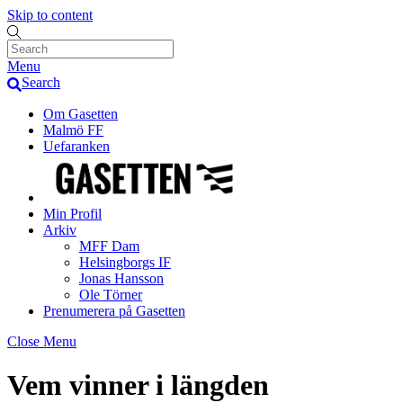
Skip to content
Menu
Search
Om Gasetten
Malmö FF
Uefaranken
Min Profil
Arkiv
MFF Dam
Helsingborgs IF
Jonas Hansson
Ole Törner
Prenumerera på Gasetten
Close Menu
Vem vinner i längden