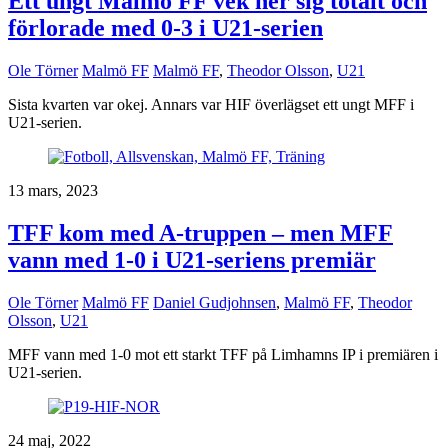
Ett ungt Malmö FF vek ner sig totalt och
förlorade med 0-3 i U21-serien
Ole Törner
Malmö FF
Malmö FF
,
Theodor Olsson
,
U21
Sista kvarten var okej. Annars var HIF överlägset ett ungt MFF i
U21-serien.
13 mars, 2023
TFF kom med A-truppen – men MFF
vann med 1-0 i U21-seriens premiär
Ole Törner
Malmö FF
Daniel Gudjohnsen
,
Malmö FF
,
Theodor
Olsson
,
U21
MFF vann med 1-0 mot ett starkt TFF på Limhamns IP i premiären i
U21-serien.
24 maj, 2022