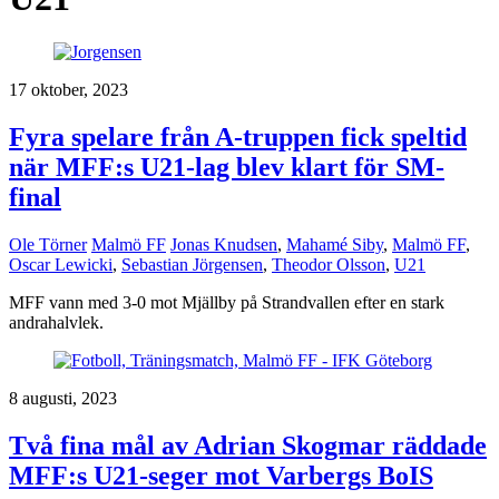
17 oktober, 2023
Fyra spelare från A-truppen fick speltid
när MFF:s U21-lag blev klart för SM-
final
Ole Törner
Malmö FF
Jonas Knudsen
,
Mahamé Siby
,
Malmö FF
,
Oscar Lewicki
,
Sebastian Jörgensen
,
Theodor Olsson
,
U21
MFF vann med 3-0 mot Mjällby på Strandvallen efter en stark
andrahalvlek.
8 augusti, 2023
Två fina mål av Adrian Skogmar räddade
MFF:s U21-seger mot Varbergs BoIS