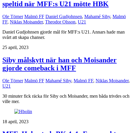
speltid när MFF:s U21 mötte HBK
Ole Törner
Malmö FF
Daniel Gudjohnsen
,
Mahamé Siby
,
Malmö
FF
,
Niklas Moisander
,
Theodor Olsson
,
U21
Daniel Gudjohnsen gjorde mål för MFF:s U21. Annars hade man
svårt att skapa chanser.
25 april, 2023
Siby målskytt när han och Moisander
gjorde comeback i MFF
Ole Törner
Malmö FF
Mahamé Siby
,
Malmö FF
,
Niklas Moisander
,
U21
30 minuter fick räcka för Siby och Moisander, men båda trivdes och
ville mer.
18 april, 2023