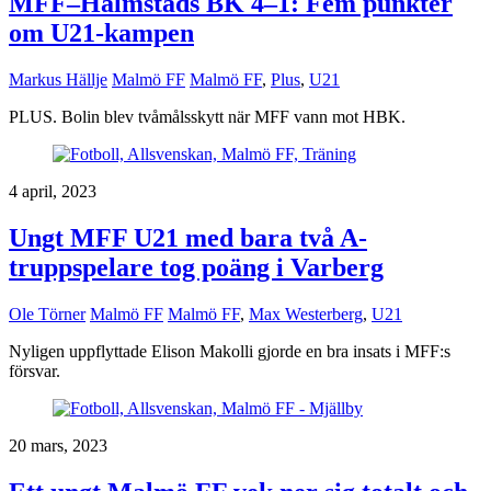
MFF–Halmstads BK 4–1: Fem punkter
om U21-kampen
Markus Hällje
Malmö FF
Malmö FF
,
Plus
,
U21
PLUS. Bolin blev tvåmålsskytt när MFF vann mot HBK.
4 april, 2023
Ungt MFF U21 med bara två A-
truppspelare tog poäng i Varberg
Ole Törner
Malmö FF
Malmö FF
,
Max Westerberg
,
U21
Nyligen uppflyttade Elison Makolli gjorde en bra insats i MFF:s
försvar.
20 mars, 2023