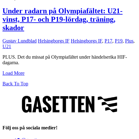
Under radarn på Olympiafältet: U21-
vinst, P17- och P19-lördag, träning,
skador
Gustav Lundblad
Helsingborgs IF
Helsingborgs IF
,
P17
,
P19
,
Plus
,
U21
PLUS. Det du missat på Olympiafältet under händelserika HIF-
dagarna.
Load More
Back To Top
Följ oss på sociala medier!