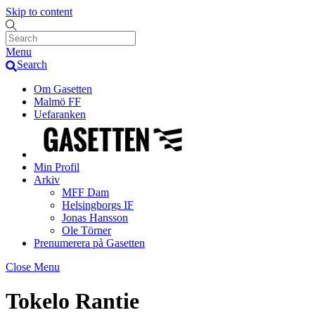
Skip to content
Menu
Search
Om Gasetten
Malmö FF
Uefaranken
Min Profil
Arkiv
MFF Dam
Helsingborgs IF
Jonas Hansson
Ole Törner
Prenumerera på Gasetten
Close Menu
Tokelo Rantie