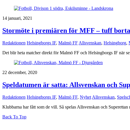
14 januari, 2021
Stormöte i premiären för MFF – tuff bort
Redaktionen
Helsingborgs IF
,
Malmö FF
Allsvenskan
,
Helsingborg
,
Det blir heta matcher direkt för Malmö FF och Helsingborgs IF när seri
22 december, 2020
Speldatumen är satta: Allsvenskan och Sup
Redaktionen
Helsingborgs IF
,
Malmö FF
,
Nyhet
Allsvenskan
,
Spelsc
Klubbarna har fått som de vill. Så spelas Allsvenskan och Superettan n
Back To Top