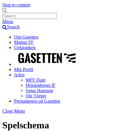
Skip to content
Menu
Search
Om Gasetten
Malmö FF
Uefaranken
Min Profil
Arkiv
MFF Dam
Helsingborgs IF
Jonas Hansson
Ole Törner
Prenumerera på Gasetten
Close Menu
Spelschema