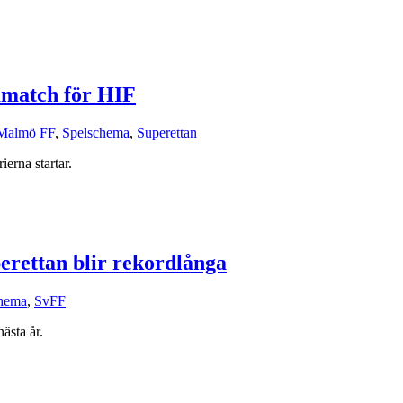
amatch för HIF
Malmö FF
,
Spelschema
,
Superettan
erna startar.
erettan blir rekordlånga
hema
,
SvFF
ästa år.