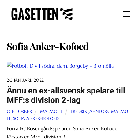
Skip
to
Men
content
Sofia Anker-Kofoed
20 JANUARI, 2022
Ännu en ex-allsvensk spelare till
MFF:s division 2-lag
OLE TÖRNER
MALMÖ FF
FREDRIK JAHNFORS
,
MALMÖ
FF
,
SOFIA ANKER-KOFOED
Förra FC Rosengårdsspelaren Sofia Anker-Kofoed
förstärker MFF i division 2.